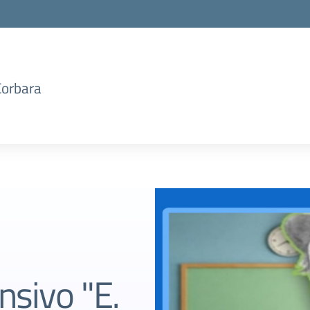
Corbara
nsivo "E.