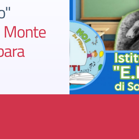
o"
l Monte
bara