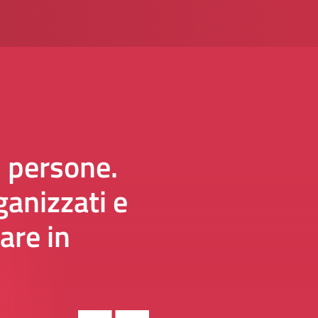
i persone.
anizzati e
are in