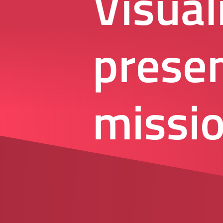
Visual
presen
missio