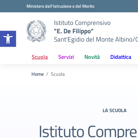
Vai ai contenuti
Vai al menu di navigazione
Vai al footer
Ministero dell'Istruzione e del Merito
Istituto Comprensivo
"E. De Filippo"
Apri la barra degli strumenti
Sant'Egidio del Monte Albino/
Scuola
Servizi
Novità
Didattica
Home
Scuola
LA SCUOLA
Istituto Compre