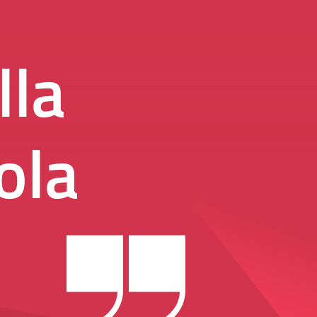
lla
ola