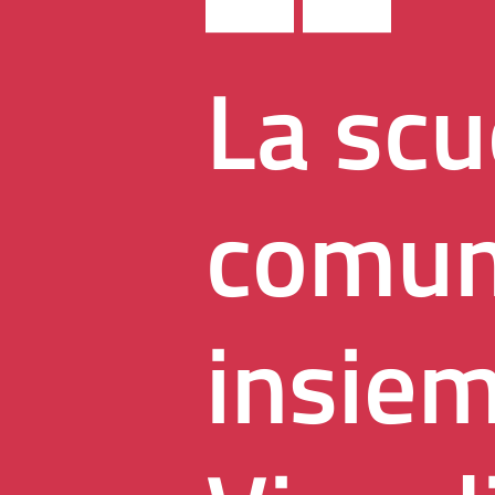
La scu
comun
insiem