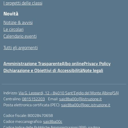
I progetti delle classi
Novità
Notizie & avvisi
Le circolari
Calendario eventi
Tutti gli argomenti
Amministrazione Trasparente
Albo online
Privacy Policy
Dichiarazione e Obiettivi di Accessibilità
Note legali
Indirizzo:
Via G. Leopardi, 12 - 84010 Sant’Egidio del Monte Albino(SA)
Centralino:
0815152203
Email:
saic8ba00c@istruzione.it
Posta elettronica certificata (PEC):
saic8ba00c@pec.istruzione.it
Codice fiscale: 80028470658
Codice meccanografico:
saic8ba00c
Codice Indice delle Pubbliche Amministrazioni (IPA): icsdma