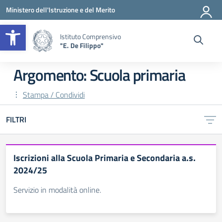
Vai ai contenuti
Vai al menu di navigazione
Vai al footer
Ministero dell'Istruzione e del Merito
Apri la barra degli strumenti
Istituto Comprensivo
"E. De Filippo"
Argomento: Scuola primaria
Stampa / Condividi
FILTRI
Iscrizioni alla Scuola Primaria e Secondaria a.s.
2024/25
Servizio in modalità online.