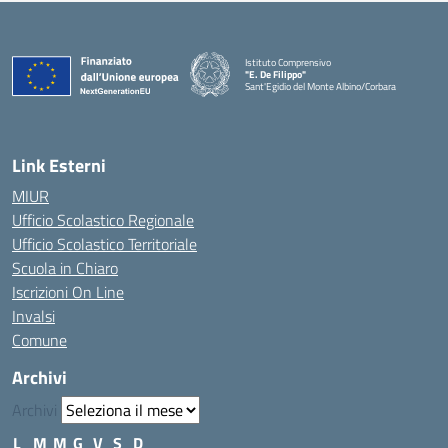
Istituto Comprensivo
"E. De Filippo"
Sant'Egidio del Monte Albino/Corbara
Link Esterni
MIUR
Ufficio Scolastico Regionale
Ufficio Scolastico Territoriale
Scuola in Chiaro
Iscrizioni On Line
Invalsi
Comune
Archivi
Archivi
L
M
M
G
V
S
D