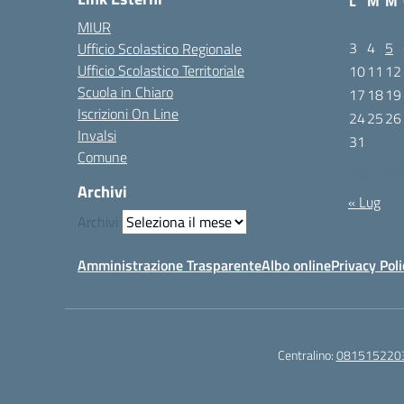
L
M
M
MIUR
3
4
5
Ufficio Scolastico Regionale
Ufficio Scolastico Territoriale
10
11
12
Scuola in Chiaro
17
18
19
Iscrizioni On Line
24
25
26
Invalsi
31
Comune
Agosto 202
Archivi
« Lug
Archivi
Amministrazione Trasparente
Albo online
Privacy Poli
Centralino:
081515220