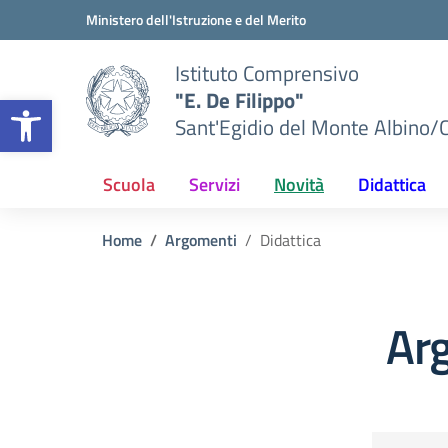
Vai ai contenuti
Vai al menu di navigazione
Vai al footer
Ministero dell'Istruzione e del Merito
Istituto Comprensivo
"E. De Filippo"
Apri la barra degli strumenti
Sant'Egidio del Monte Albino/
Scuola
Servizi
Novità
Didattica
Home
Argomenti
Didattica
Arg