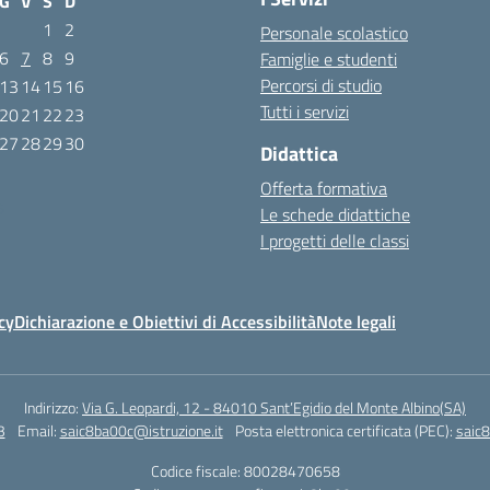
G
V
S
D
1
2
Personale scolastico
6
7
8
9
Famiglie e studenti
Percorsi di studio
13
14
15
16
Tutti i servizi
20
21
22
23
27
28
29
30
Didattica
Offerta formativa
6
Le schede didattiche
I progetti delle classi
cy
Dichiarazione e Obiettivi di Accessibilità
Note legali
Indirizzo:
Via G. Leopardi, 12 - 84010 Sant’Egidio del Monte Albino(SA)
3
Email:
saic8ba00c@istruzione.it
Posta elettronica certificata (PEC):
saic8
Codice fiscale: 80028470658