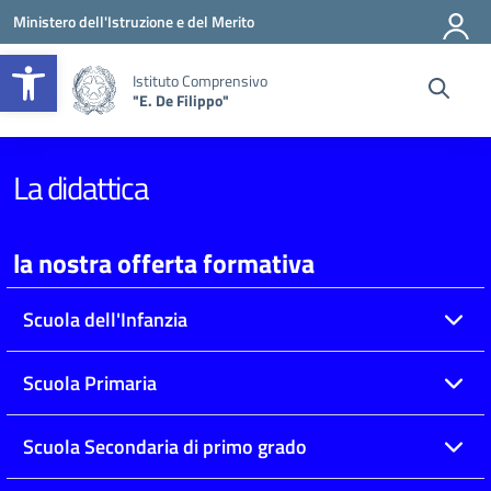
Vai ai contenuti
Vai al menu di navigazione
Vai al footer
Ministero dell'Istruzione e del Merito
Apri la barra degli strumenti
Istituto Comprensivo
"E. De Filippo"
La didattica
la nostra offerta formativa
Scuola dell'Infanzia
Scuola Primaria
Scuola Secondaria di primo grado