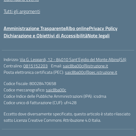
Tutti gli argomenti
Amministrazione Trasparente
Albo online
Privacy Policy
Dichiarazione e Obiettivi di Accessibilità
Note legali
Indirizzo:
Via G. Leopardi, 12 - 84010 Sant’Egidio del Monte Albino(SA)
Centralino:
0815152203
Email:
saic8ba00c@istruzione.it
Posta elettronica certificata (PEC):
saic8ba00c@pec.istruzione.it
Codice fiscale: 80028470658
Codice meccanografico:
saic8ba00c
Codice Indice delle Pubbliche Amministrazioni (IPA): icsdma
Codice unico di fatturazione (CUF): ufr428
Eccetto dove diversamente specificato, questo articolo è stato rilasciato
sotto Licenza Creative Commons Attribuzione 4.0 Italia.