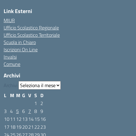
Link Esterni
MIUR
Ufficio Scolastico Regionale
Ufficio Scolastico Territoriale
Scuola in Chiaro
Iscrizioni On Line
Invalsi
Comune
Archivi
Archivi
L
M
M
G
V
S
D
1
2
3
4
5
6
7
8
9
10
11
12
13
14
15
16
17
18
19
20
21
22
23
24
25
26
27
28
29
30