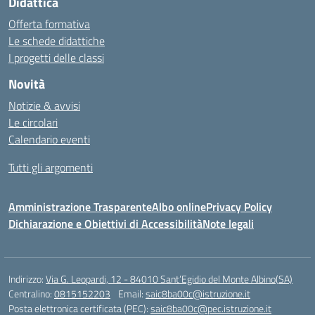
Didattica
Offerta formativa
Le schede didattiche
I progetti delle classi
Novità
Notizie & avvisi
Le circolari
Calendario eventi
Tutti gli argomenti
Amministrazione Trasparente
Albo online
Privacy Policy
Dichiarazione e Obiettivi di Accessibilità
Note legali
Indirizzo:
Via G. Leopardi, 12 - 84010 Sant’Egidio del Monte Albino(SA)
Centralino:
0815152203
Email:
saic8ba00c@istruzione.it
Posta elettronica certificata (PEC):
saic8ba00c@pec.istruzione.it