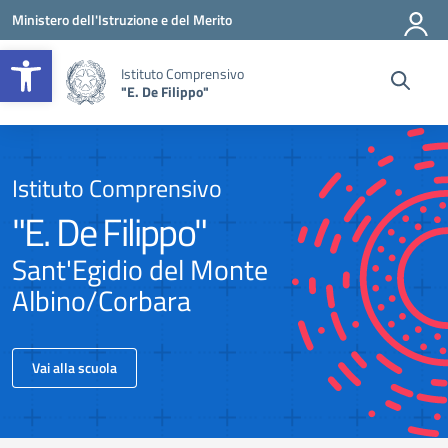
Vai ai contenuti
Vai al menu di navigazione
Vai al footer
Ministero dell'Istruzione e del Merito
Apri la barra degli strumenti
Istituto Comprensivo
"E. De Filippo"
Istituto Comprensivo
"E. De Filippo"
Sant'Egidio del Monte
Albino/Corbara
Vai alla scuola