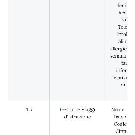
Indirizz
Reside
Nume
Telefon
Intoller
aliment
allergie; n
somminist
farmac
informa
relative al
di sal
T5
Gestione Viaggi
Nome, Co
d’Istruzione
Data di na
Codice Fi
Cittadin