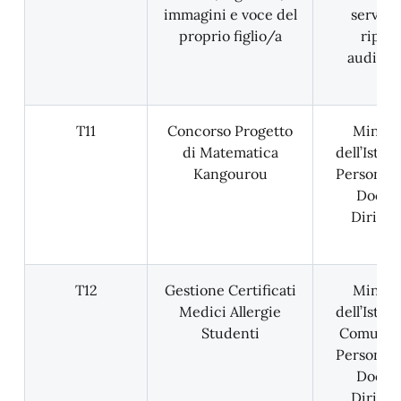
immagini e voce del
servizio
proprio figlio/a
ripre
audiovi
T11
Concorso Progetto
Minist
di Matematica
dell’Istru
Kangourou
Personale
Docent
Dirigen
T12
Gestione Certificati
Minist
Medici Allergie
dell’Istru
Studenti
Comune, 
Personale
Docent
Dirigen