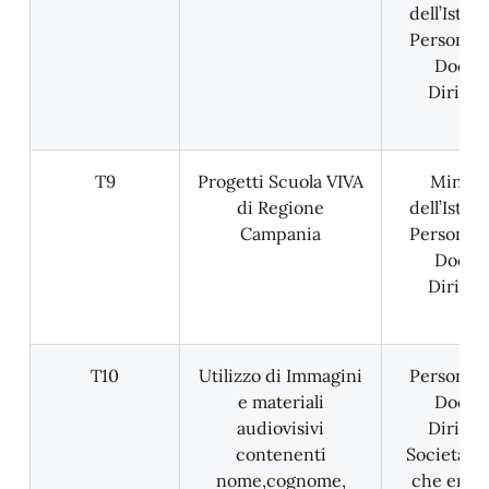
dell’Istru
Personale
Docent
Dirigen
T9
Progetti Scuola VIVA
Minist
di Regione
dell’Istru
Campania
Personale
Docent
Dirigen
T10
Utilizzo di Immagini
Personale
e materiali
Docent
audiovisivi
Dirigen
contenenti
Società e
nome,cognome,
che eroga