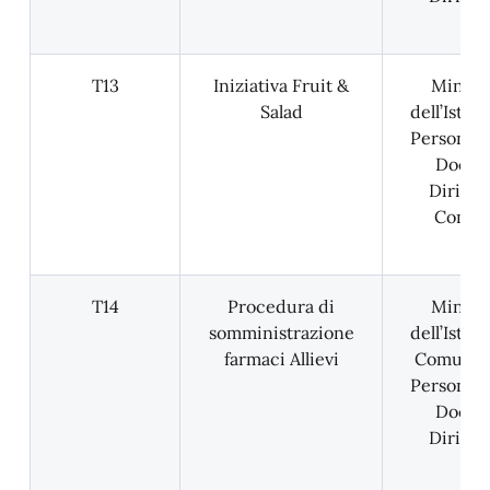
T13
Iniziativa Fruit &
Minist
Salad
dell’Istru
Personale
Docent
Dirigen
Comun
T14
Procedura di
Minist
somministrazione
dell’Istru
farmaci Allievi
Comune, 
Personale
Docent
Dirigen