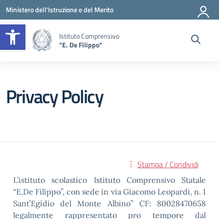
Vai ai contenuti
Vai al menu di navigazione
Vai al footer
Ministero dell'Istruzione e del Merito
Apri la barra degli strumenti
Istituto Comprensivo
"E. De Filippo"
Privacy Policy
Stampa / Condividi
L’istituto scolastico Istituto Comprensivo Statale
“E.De Filippo”, con sede in via Giacomo Leopardi, n. 1
Sant’Egidio del Monte Albino” CF: 80028470658
legalmente rappresentato pro tempore dal