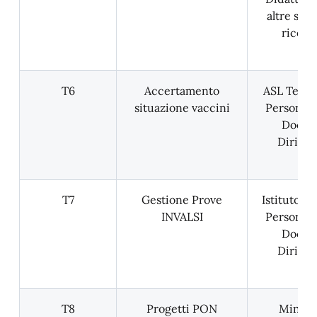
altre stru
ricetti
T6
Accertamento
ASL Territo
situazione vaccini
Personale
Docent
Dirigen
T7
Gestione Prove
Istituto IN
INVALSI
Personale
Docent
Dirigen
T8
Progetti PON
Minist