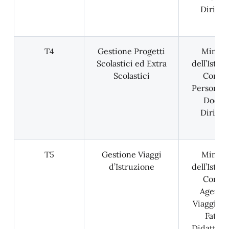
Dirigen
T4
Gestione Progetti
Minist
Scolastici ed Extra
dell’Istru
Scolastici
Comun
Personale
Docent
Dirigen
T5
Gestione Viaggi
Minist
d’Istruzione
dell’Istru
Comun
Agenzie
Viaggio; H
Fattor
Didattich