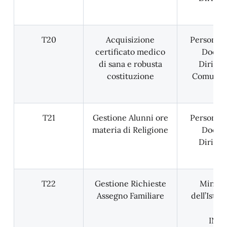
T20
Acquisizione
Personale
certificato medico
Docent
di sana e robusta
Dirigen
costituzione
Comune; 
T21
Gestione Alunni ore
Personale
materia di Religione
Docent
Dirigen
T22
Gestione Richieste
Minist
Assegno Familiare
dell’Istru
INPS