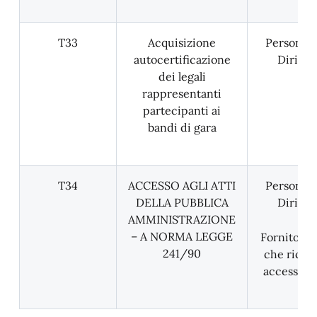
T33
Acquisizione
Personale
autocertificazione
Dirigen
dei legali
rappresentanti
partecipanti ai
bandi di gara
T34
ACCESSO AGLI ATTI
Personale
DELLA PUBBLICA
Dirigen
AMMINISTRAZIONE
– A NORMA LEGGE
Fornitori 
241/90
che richi
accesso agl