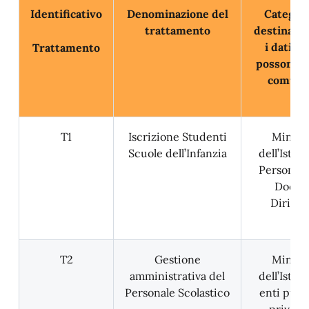
Identificativo
Denominazione del
Categori
trattamento
destinatar
i dati so
Trattamento
possono e
comunic
T1
Iscrizione Studenti
Minist
Scuole dell’Infanzia
dell’Istru
Personale
Docent
Dirigen
T2
Gestione
Minist
amministrativa del
dell’Istru
Personale Scolastico
enti pubbl