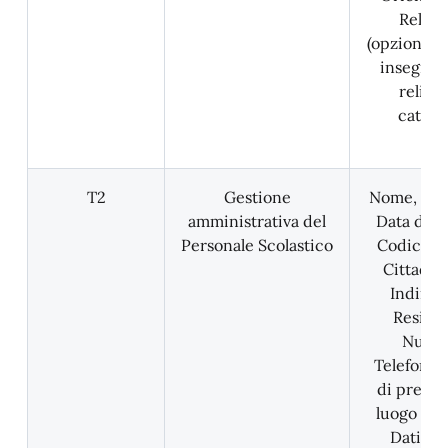
Religi
(opzione av
insegna
religi
cattoli
T2
Gestione
Nome, Co
amministrativa del
Data di na
Personale Scolastico
Codice Fi
Cittadin
Indirizz
Reside
Nume
Telefonico
di presen
luogo di l
Dati nu