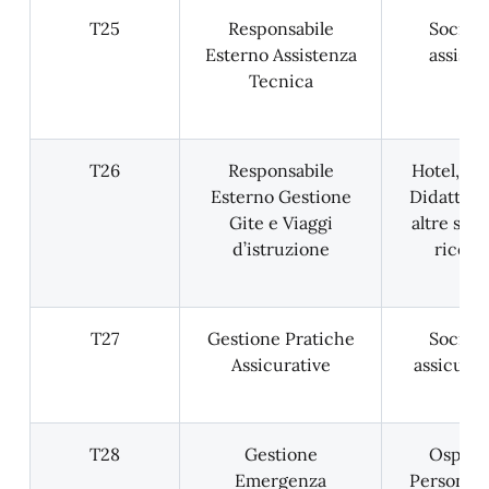
T25
Responsabile
Società
Esterno Assistenza
assiste
Tecnica
T26
Responsabile
Hotel, Fat
Esterno Gestione
Didattich
Gite e Viaggi
altre stru
d’istruzione
ricetti
T27
Gestione Pratiche
Società
Assicurative
assicura
T28
Gestione
Ospeda
Emergenza
Personale