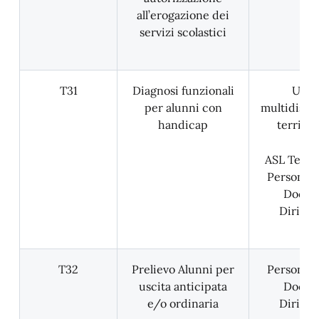
all’erogazione dei
servizi scolastici
T31
Diagnosi funzionali
Unit
per alunni con
multidisci
handicap
territor
ASL Territo
Personale
Docent
Dirigen
T32
Prelievo Alunni per
Personale
uscita anticipata
Docent
e/o ordinaria
Dirigen