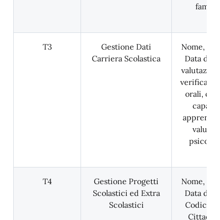
familia
T3
Gestione Dati
Nome, Co
Carriera Scolastica
Data di na
valutazion
verifica sc
orali, con
capacit
apprendi
valutaz
psicolo
T4
Gestione Progetti
Nome, Co
Scolastici ed Extra
Data di na
Scolastici
Codice Fi
Cittadin