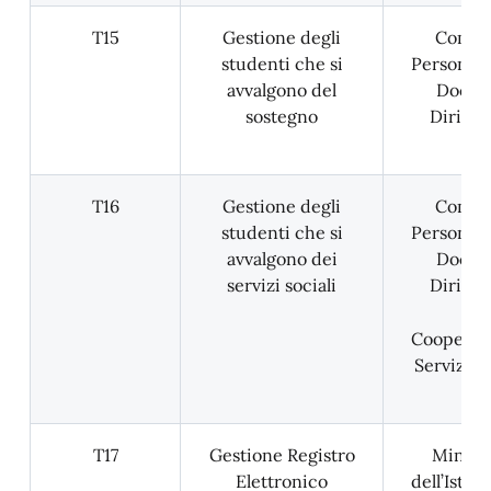
T15
Gestione degli
Comun
studenti che si
Personale
avvalgono del
Docent
sostegno
Dirigen
T16
Gestione degli
Comun
studenti che si
Personale
avvalgono dei
Docent
servizi sociali
Dirigen
Cooperati
Servizi So
T17
Gestione Registro
Minist
Elettronico
dell’Istru