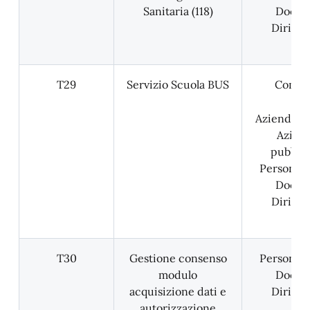
Sanitaria (118)
Docent
Dirigen
T29
Servizio Scuola BUS
Comun
Aziende pr
Azien
pubblic
Personale
Docent
Dirigen
T30
Gestione consenso
Personale
modulo
Docent
acquisizione dati e
Dirigen
autorizzazione