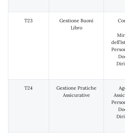
T23
Gestione Buoni
Comun
Libro
Minist
dell’Istru
Personale
Docent
Dirigen
T24
Gestione Pratiche
Agenz
Assicurative
Assicura
Personale
Docent
Dirigen