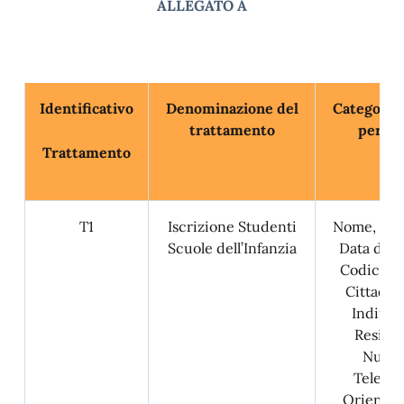
ALLEGATO A
Identificativo
Denominazione del
Categorie 
trattamento
person
Trattamento
T1
Iscrizione Studenti
Nome, Co
Scuole dell’Infanzia
Data di na
Codice Fi
Cittadin
Indirizz
Reside
Nume
Telefon
Orienta