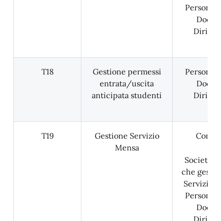
Personale
Docent
Dirigen
T18
Gestione permessi
Personale
entrata/uscita
Docent
anticipata studenti
Dirigen
T19
Gestione Servizio
Comun
Mensa
Società p
che gestis
Servizio 
Personale
Docent
Dirigen