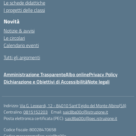
Le schede didattiche
I progetti delle classi
Novità
Notizie & avvisi
Le circolari
Calendario eventi
Tutti gli argomenti
Amministrazione Trasparente
Albo online
Privacy Policy
Dichiarazione e Obiettivi di Accessibilità
Note legali
Indirizzo:
Via G. Leopardi, 12 - 84010 Sant’Egidio del Monte Albino(SA)
Centralino:
0815152203
Email:
saic8ba00c@istruzione.it
Posta elettronica certificata (PEC):
saic8ba00c@pec.istruzione.it
Codice fiscale: 80028470658
Codice meccanografico:
saic8ba00c