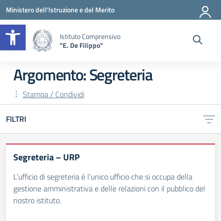
Vai ai contenuti
Vai al menu di navigazione
Vai al footer
Ministero dell'Istruzione e del Merito
Apri la barra degli strumenti
Istituto Comprensivo
"E. De Filippo"
Argomento: Segreteria
Stampa / Condividi
FILTRI
Segreteria – URP
L’ufficio di segreteria è l’unico ufficio che si occupa della
gestione amministrativa e delle relazioni con il pubblico del
nostro istituto.