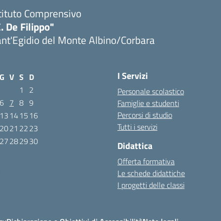
tituto Comprensivo
. De Filippo"
nt'Egidio del Monte Albino/Corbara
I Servizi
G
V
S
D
1
2
Personale scolastico
6
7
8
9
Famiglie e studenti
Percorsi di studio
13
14
15
16
Tutti i servizi
20
21
22
23
27
28
29
30
Didattica
Offerta formativa
6
Le schede didattiche
I progetti delle classi