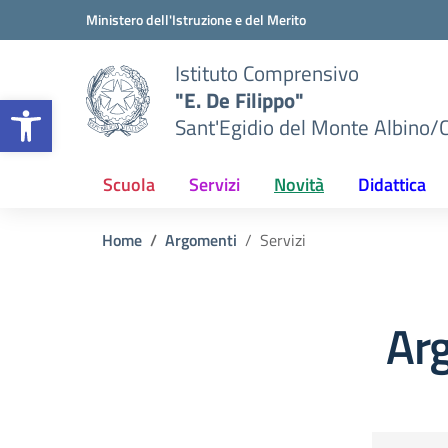
Vai ai contenuti
Vai al menu di navigazione
Vai al footer
Ministero dell'Istruzione e del Merito
Istituto Comprensivo
"E. De Filippo"
Apri la barra degli strumenti
Sant'Egidio del Monte Albino/
Scuola
Servizi
Novità
Didattica
Home
Argomenti
Servizi
Arg