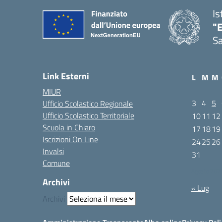
Is
"E
Sa
Link Esterni
L
M
M
MIUR
3
4
5
Ufficio Scolastico Regionale
Ufficio Scolastico Territoriale
10
11
12
Scuola in Chiaro
17
18
19
Iscrizioni On Line
24
25
26
Invalsi
31
Comune
Agosto 202
Archivi
« Lug
Archivi