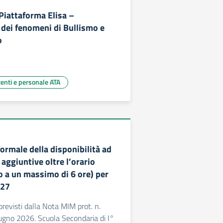
Piattaforma Elisa –
dei fenomeni di Bullismo e
o
centi e personale ATA
ormale della disponibilità ad
 aggiuntive oltre l’orario
o a un massimo di 6 ore) per
027
evisti dalla Nota MIM prot. n.
ugno 2026. Scuola Secondaria di I°