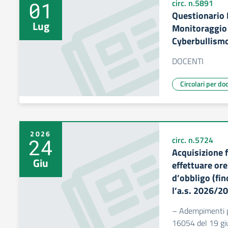
01
circ. n.5891
Questionario 
Lug
Monitoraggio 
Cyberbullism
DOCENTI
Circolari per do
2026
24
circ. n.5724
Acquisizione f
Giu
effettuare ore
d’obbligo (fin
l’a.s. 2026/2
– Adempimenti pr
16054 del 19 gi