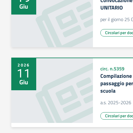
Convocazione
Giu
UNITARIO
per il giorno 25
Circolari per do
2026
11
circ. n.5359
Compilazione 
Giu
passaggio per 
scuola
a.s. 2025-2026
Circolari per do