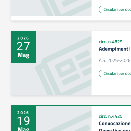
Circolari per do
2026
27
circ. n.4829
Adempimenti f
Mag
A.S. 2025-2026
Circolari per do
2026
19
circ. n.4425
Convocazione 
Mag
Operativo per 