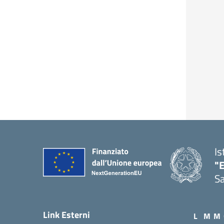
Is
"E
Sa
Link Esterni
L
M
M