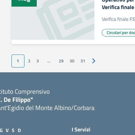
Verifica final
Verifica finale P.
Circolari per do
1
2
3
…
29
30
31
Pagina successiva
tituto Comprensivo
. De Filippo"
nt'Egidio del Monte Albino/Corbara
I Servizi
G
V
S
D