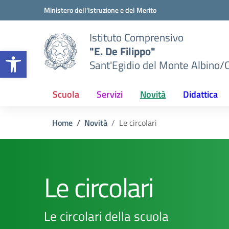
Vai ai contenuti
Vai al menu di navigazione
Vai al footer
Ministero dell'Istruzione e del Merito
Istituto Comprensivo
"E. De Filippo"
Apri la barra degli strumenti
Sant'Egidio del Monte Albino/
Scuola
Servizi
Novità
Didattica
Home
Novità
Le circolari
Le circolari
Le circolari della scuola