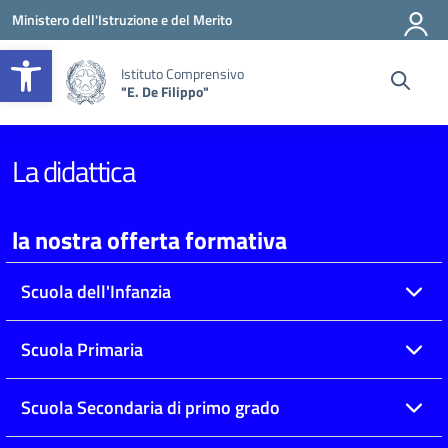
Vai ai contenuti
Vai al menu di navigazione
Vai al footer
Ministero dell'Istruzione e del Merito
Apri la barra degli strumenti
Istituto Comprensivo
"E. De Filippo"
La didattica
la nostra offerta formativa
Scuola dell'Infanzia
Scuola Primaria
Scuola Secondaria di primo grado