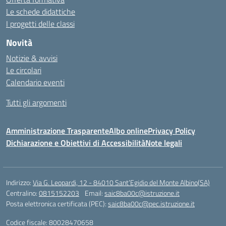
Le schede didattiche
I progetti delle classi
Novità
Notizie & avvisi
Le circolari
Calendario eventi
Tutti gli argomenti
Amministrazione Trasparente
Albo online
Privacy Policy
Dichiarazione e Obiettivi di Accessibilità
Note legali
Indirizzo:
Via G. Leopardi, 12 - 84010 Sant’Egidio del Monte Albino(SA)
Centralino:
0815152203
Email:
saic8ba00c@istruzione.it
Posta elettronica certificata (PEC):
saic8ba00c@pec.istruzione.it
Codice fiscale: 80028470658