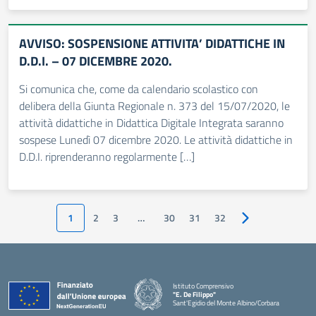
AVVISO: SOSPENSIONE ATTIVITA’ DIDATTICHE IN
D.D.I. – 07 DICEMBRE 2020.
Si comunica che, come da calendario scolastico con
delibera della Giunta Regionale n. 373 del 15/07/2020, le
attività didattiche in Didattica Digitale Integrata saranno
sospese Lunedì 07 dicembre 2020. Le attività didattiche in
D.D.I. riprenderanno regolarmente […]
1
2
3
…
30
31
32
Pagina successiv
Istituto Comprensivo
"E. De Filippo"
Sant'Egidio del Monte Albino/Corbara