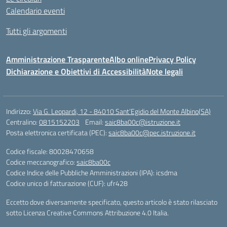
Calendario eventi
Tutti gli argomenti
Amministrazione Trasparente
Albo online
Privacy Policy
Dichiarazione e Obiettivi di Accessibilità
Note legali
Indirizzo:
Via G. Leopardi, 12 - 84010 Sant’Egidio del Monte Albino(SA)
Centralino:
0815152203
Email:
saic8ba00c@istruzione.it
Posta elettronica certificata (PEC):
saic8ba00c@pec.istruzione.it
Codice fiscale: 80028470658
Codice meccanografico:
saic8ba00c
Codice Indice delle Pubbliche Amministrazioni (IPA): icsdma
Codice unico di fatturazione (CUF): ufr428
Eccetto dove diversamente specificato, questo articolo è stato rilasciato
sotto Licenza Creative Commons Attribuzione 4.0 Italia.