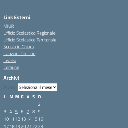
Link Esterni
MIUR
Ufficio Scolastico Regionale
Ufficio Scolastico Territoriale
Scuola in Chiaro
Iscrizioni On Line
Invalsi
Comune
Archivi
Archivi
L
M
M
G
V
S
D
1
2
3
4
5
6
7
8
9
10
11
12
13
14
15
16
17
18
19
20
21
22
23