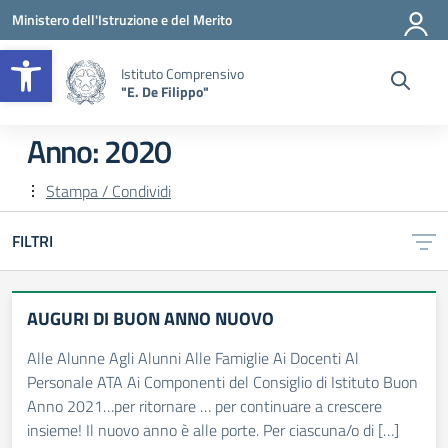
Vai ai contenuti
Vai al menu di navigazione
Vai al footer
Ministero dell'Istruzione e del Merito
Apri la barra degli strumenti
Istituto Comprensivo
"E. De Filippo"
Anno:
2020
Stampa / Condividi
FILTRI
AUGURI DI BUON ANNO NUOVO
Alle Alunne Agli Alunni Alle Famiglie Ai Docenti Al
Personale ATA Ai Componenti del Consiglio di Istituto Buon
Anno 2021…per ritornare … per continuare a crescere
insieme! Il nuovo anno è alle porte. Per ciascuna/o di […]