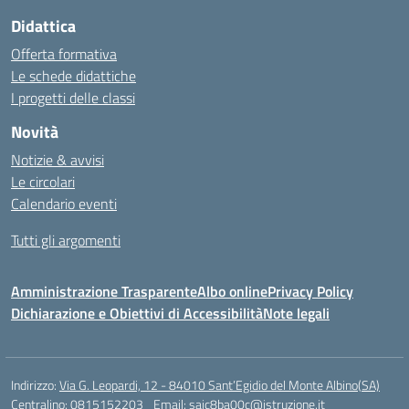
Didattica
Offerta formativa
Le schede didattiche
I progetti delle classi
Novità
Notizie & avvisi
Le circolari
Calendario eventi
Tutti gli argomenti
Amministrazione Trasparente
Albo online
Privacy Policy
Dichiarazione e Obiettivi di Accessibilità
Note legali
Indirizzo:
Via G. Leopardi, 12 - 84010 Sant’Egidio del Monte Albino(SA)
Centralino:
0815152203
Email:
saic8ba00c@istruzione.it