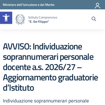
Vai ai contenuti
Vai al menu di navigazione
Vai al footer
Ministero dell'Istruzione e del Merito
Apri la barra degli strumenti
Istituto Comprensivo
"E. De Filippo"
AVVISO: Individuazione
soprannumerari personale
docente a.s. 2026/27 –
Aggiornamento graduatorie
d’Istituto
Individuazione soprannumerari personale