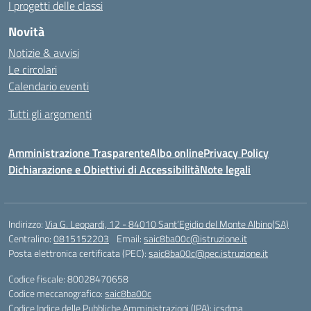
I progetti delle classi
Novità
Notizie & avvisi
Le circolari
Calendario eventi
Tutti gli argomenti
Amministrazione Trasparente
Albo online
Privacy Policy
Dichiarazione e Obiettivi di Accessibilità
Note legali
Indirizzo:
Via G. Leopardi, 12 - 84010 Sant’Egidio del Monte Albino(SA)
Centralino:
0815152203
Email:
saic8ba00c@istruzione.it
Posta elettronica certificata (PEC):
saic8ba00c@pec.istruzione.it
Codice fiscale: 80028470658
Codice meccanografico:
saic8ba00c
Codice Indice delle Pubbliche Amministrazioni (IPA): icsdma