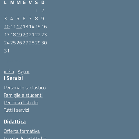
L
M
M
G
V
S
D
1
2
3
4
5
6
7
8
9
10
11
12
13
14
15
16
17
18
19
20
21
22
23
24
25
26
27
28
29
30
31
Luglio 2023
« Giu
Ago »
I Servizi
Personale scolastico
Famiglie e studenti
Percorsi di studio
Tutti i servizi
Didattica
Offerta formativa
Le schede didattiche