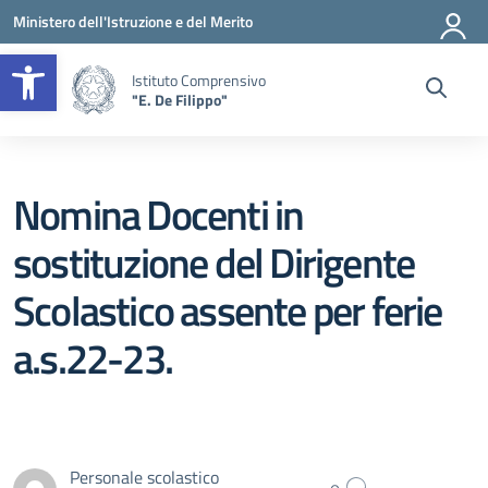
Vai ai contenuti
Vai al menu di navigazione
Vai al footer
Ministero dell'Istruzione e del Merito
Apri la barra degli strumenti
Istituto Comprensivo
"E. De Filippo"
Nomina Docenti in
sostituzione del Dirigente
Scolastico assente per ferie
a.s.22-23.
Personale scolastico