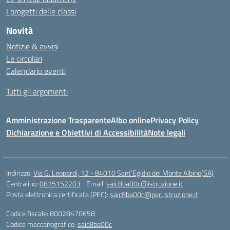
I progetti delle classi
Novità
Notizie & avvisi
Le circolari
Calendario eventi
Tutti gli argomenti
Amministrazione Trasparente
Albo online
Privacy Policy
Dichiarazione e Obiettivi di Accessibilità
Note legali
Indirizzo:
Via G. Leopardi, 12 - 84010 Sant’Egidio del Monte Albino(SA)
Centralino:
0815152203
Email:
saic8ba00c@istruzione.it
Posta elettronica certificata (PEC):
saic8ba00c@pec.istruzione.it
Codice fiscale: 80028470658
Codice meccanografico:
saic8ba00c