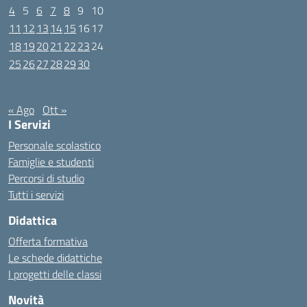
4
5
6
7
8
9
10
11
12
13
14
15
16
17
18
19
20
21
22
23
24
25
26
27
28
29
30
Settembre 2023
« Ago
Ott »
I Servizi
Personale scolastico
Famiglie e studenti
Percorsi di studio
Tutti i servizi
Didattica
Offerta formativa
Le schede didattiche
I progetti delle classi
Novità