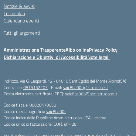
Notizie & avvisi
Le circolari
Calendario eventi
Tutti gli argomenti
Amministrazione Trasparente
Albo online
Privacy Policy
Dichiarazione e Obiettivi di Accessibilità
Note legali
Indirizzo:
Via G. Leopardi, 12 - 84010 Sant’Egidio del Monte Albino(SA)
Centralino:
0815152203
Email:
saic8ba00c@istruzione.it
Posta elettronica certificata (PEC):
saic8ba00c@pec.istruzione.it
Codice fiscale: 80028470658
Codice meccanografico:
saic8ba00c
Codice Indice delle Pubbliche Amministrazioni (IPA): icsdma
Codice unico di fatturazione (CUF): ufr428
Eccetto dove diversamente specificato, questo articolo è stato rilasciato