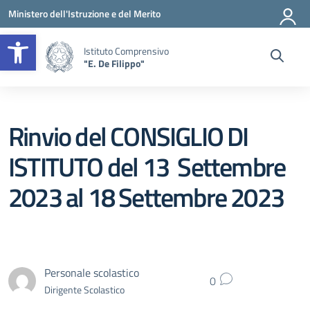
Vai ai contenuti
Vai al menu di navigazione
Vai al footer
Ministero dell'Istruzione e del Merito
Apri la barra degli strumenti
Istituto Comprensivo
"E. De Filippo"
Rinvio del CONSIGLIO DI
ISTITUTO del 13 Settembre
2023 al 18 Settembre 2023
Personale scolastico
0
Dirigente Scolastico