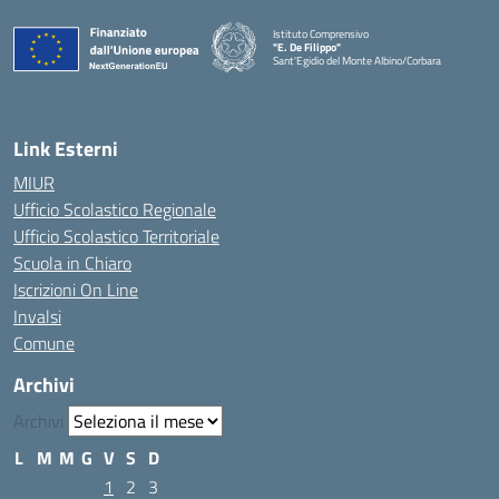
Istituto Comprensivo
"E. De Filippo"
Sant'Egidio del Monte Albino/Corbara
Link Esterni
MIUR
Ufficio Scolastico Regionale
Ufficio Scolastico Territoriale
Scuola in Chiaro
Iscrizioni On Line
Invalsi
Comune
Archivi
Archivi
L
M
M
G
V
S
D
1
2
3