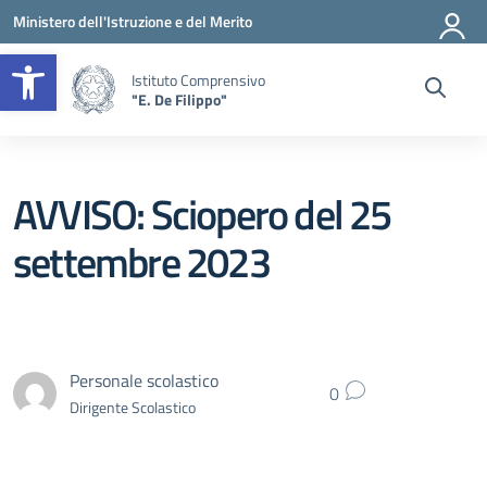
Vai ai contenuti
Vai al menu di navigazione
Vai al footer
Ministero dell'Istruzione e del Merito
Apri la barra degli strumenti
Istituto Comprensivo
"E. De Filippo"
AVVISO: Sciopero del 25
settembre 2023
Personale scolastico
0
Dirigente Scolastico