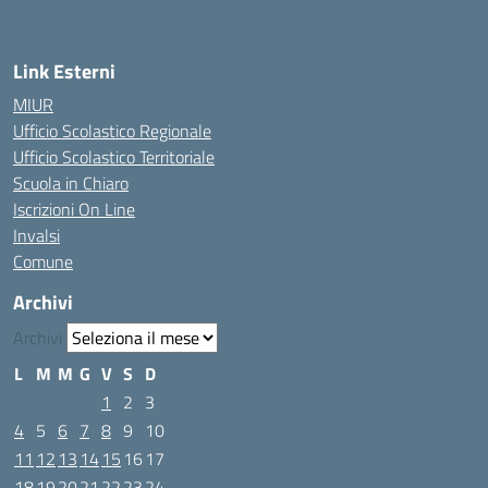
Link Esterni
MIUR
Ufficio Scolastico Regionale
Ufficio Scolastico Territoriale
Scuola in Chiaro
Iscrizioni On Line
Invalsi
Comune
Archivi
Archivi
L
M
M
G
V
S
D
1
2
3
4
5
6
7
8
9
10
11
12
13
14
15
16
17
18
19
20
21
22
23
24