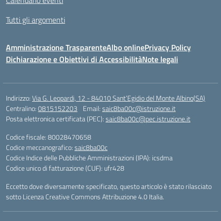
Tutti gli argomenti
Amministrazione Trasparente
Albo online
Privacy Policy
Dichiarazione e Obiettivi di Accessibilità
Note legali
Indirizzo:
Via G. Leopardi, 12 - 84010 Sant’Egidio del Monte Albino(SA)
Centralino:
0815152203
Email:
saic8ba00c@istruzione.it
Posta elettronica certificata (PEC):
saic8ba00c@pec.istruzione.it
Codice fiscale: 80028470658
Codice meccanografico:
saic8ba00c
Codice Indice delle Pubbliche Amministrazioni (IPA): icsdma
Codice unico di fatturazione (CUF): ufr428
Eccetto dove diversamente specificato, questo articolo è stato rilasciato
sotto Licenza Creative Commons Attribuzione 4.0 Italia.