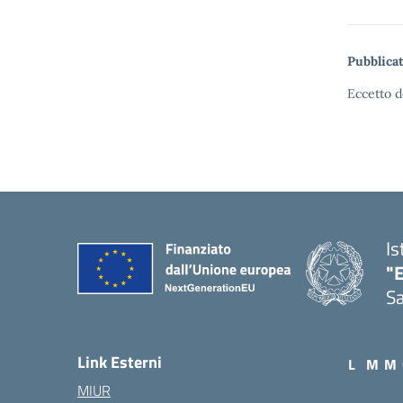
Pubblicat
Eccetto d
Is
"E
Sa
Link Esterni
L
M
M
MIUR