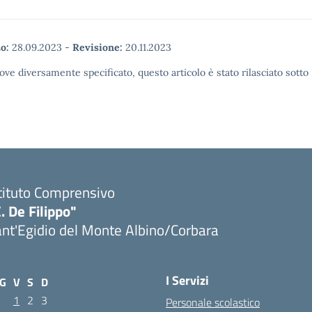
o:
28.09.2023
-
Revisione:
20.11.2023
ove diversamente specificato, questo articolo è stato rilasciato sott
tituto Comprensivo
. De Filippo"
nt'Egidio del Monte Albino/Corbara
I Servizi
G
V
S
D
1
2
3
Personale scolastico