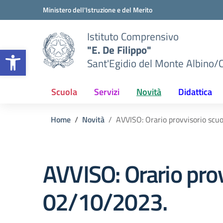
Vai ai contenuti
Vai al menu di navigazione
Vai al footer
Ministero dell'Istruzione e del Merito
Istituto Comprensivo
"E. De Filippo"
Apri la barra degli strumenti
Sant'Egidio del Monte Albino/
Scuola
Servizi
Novità
Didattica
Home
Novità
AVVISO: Orario provvisorio scu
AVVISO: Orario pro
02/10/2023.