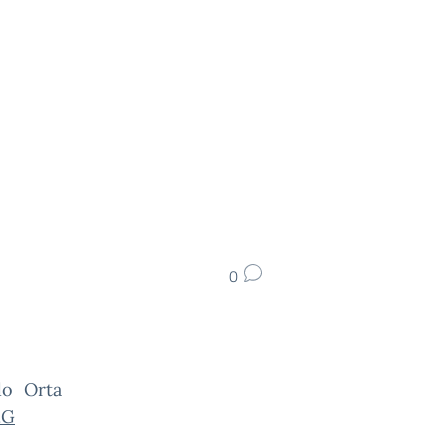
0
do Orta
.G