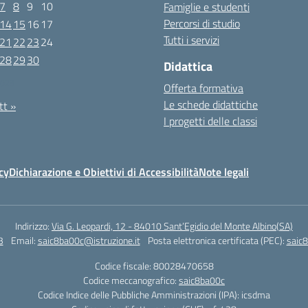
7
8
9
10
Famiglie e studenti
Percorsi di studio
14
15
16
17
Tutti i servizi
21
22
23
24
28
29
30
Didattica
2023
Offerta formativa
Le schede didattiche
tt »
I progetti delle classi
cy
Dichiarazione e Obiettivi di Accessibilità
Note legali
Indirizzo:
Via G. Leopardi, 12 - 84010 Sant’Egidio del Monte Albino(SA)
3
Email:
saic8ba00c@istruzione.it
Posta elettronica certificata (PEC):
saic8
Codice fiscale: 80028470658
Codice meccanografico:
saic8ba00c
Codice Indice delle Pubbliche Amministrazioni (IPA): icsdma