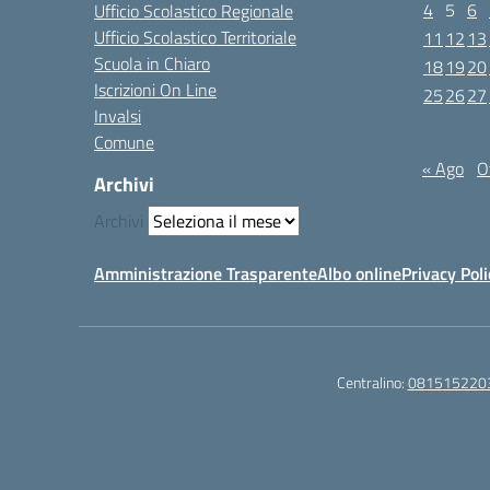
4
5
6
Ufficio Scolastico Regionale
Ufficio Scolastico Territoriale
11
12
13
Scuola in Chiaro
18
19
20
Iscrizioni On Line
25
26
27
Invalsi
Settembre 
Comune
« Ago
O
Archivi
Archivi
Amministrazione Trasparente
Albo online
Privacy Poli
Centralino:
081515220