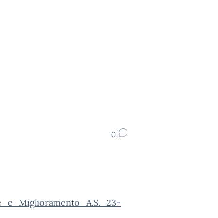
0
_e_Miglioramento_A.S._23-