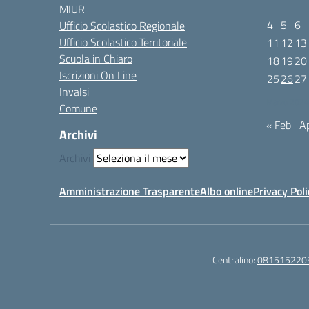
MIUR
4
5
6
Ufficio Scolastico Regionale
Ufficio Scolastico Territoriale
11
12
13
Scuola in Chiaro
18
19
20
Iscrizioni On Line
25
26
27
Invalsi
Marzo 2024
Comune
« Feb
Ap
Archivi
Archivi
Amministrazione Trasparente
Albo online
Privacy Poli
Centralino:
081515220