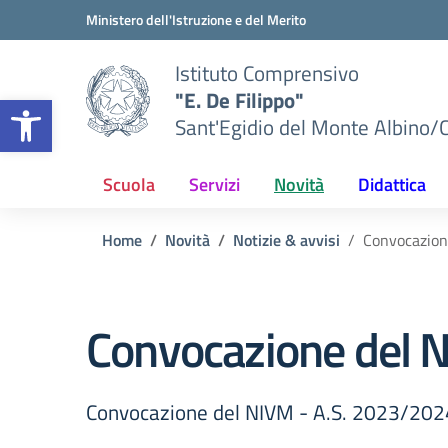
Vai ai contenuti
Vai al menu di navigazione
Vai al footer
Ministero dell'Istruzione e del Merito
Istituto Comprensivo
"E. De Filippo"
Apri la barra degli strumenti
Sant'Egidio del Monte Albino/
Scuola
Servizi
Novità
Didattica
Home
Novità
Notizie & avvisi
Convocazion
Convocazione del 
Convocazione del NIVM - A.S. 2023/202