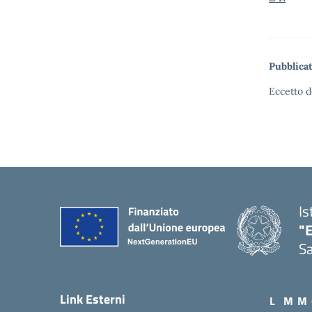
Pubblicat
Eccetto d
Is
"E
Sa
Link Esterni
L
M
M