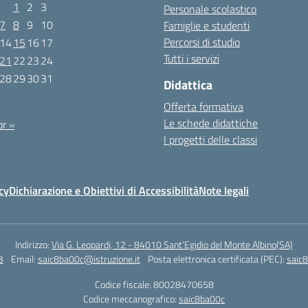
1
2
3
Personale scolastico
7
8
9
10
Famiglie e studenti
Percorsi di studio
14
15
16
17
Tutti i servizi
21
22
23
24
28
29
30
31
Didattica
Offerta formativa
Le schede didattiche
r »
I progetti delle classi
cy
Dichiarazione e Obiettivi di Accessibilità
Note legali
Indirizzo:
Via G. Leopardi, 12 - 84010 Sant’Egidio del Monte Albino(SA)
3
Email:
saic8ba00c@istruzione.it
Posta elettronica certificata (PEC):
saic8
Codice fiscale: 80028470658
Codice meccanografico:
saic8ba00c