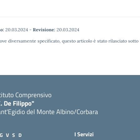
o:
20.03.2024
-
Revisione:
20.03.2024
ove diversamente specificato, questo articolo è stato rilasciato sott
tituto Comprensivo
. De Filippo"
nt'Egidio del Monte Albino/Corbara
I Servizi
G
V
S
D