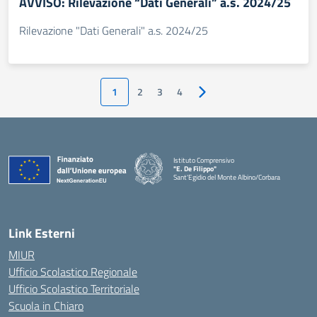
AVVISO: Rilevazione “Dati Generali” a.s. 2024/25
Rilevazione "Dati Generali" a.s. 2024/25
1
2
3
4
Pagina successiva
Istituto Comprensivo
"E. De Filippo"
Sant'Egidio del Monte Albino/Corbara
Link Esterni
MIUR
Ufficio Scolastico Regionale
Ufficio Scolastico Territoriale
Scuola in Chiaro