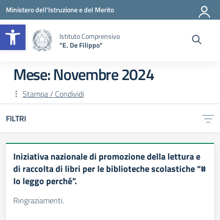
Vai ai contenuti
Vai al menu di navigazione
Vai al footer
Ministero dell'Istruzione e del Merito
Apri la barra degli strumenti
Istituto Comprensivo
"E. De Filippo"
Mese:
Novembre 2024
Stampa / Condividi
FILTRI
Iniziativa nazionale di promozione della lettura e
di raccolta di libri per le biblioteche scolastiche “#
Io leggo perché”.
Ringraziamenti.