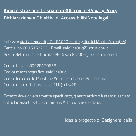
Amministrazione Trasparente
Albo online
Privacy Policy
Dichiarazione e Obiettivi di Accessibilità
Note legali
Indirizzo:
Via G. Leopardi, 12 - 84010 Sant’Egidio del Monte Albino(SA)
Centralino:
0815152203
Email:
saic8ba00c@istruzione.it
Posta elettronica certificata (PEC):
saic8ba00c@pec.istruzione.it
Codice fiscale: 80028470658
Codice meccanografico:
saic8ba00c
Codice Indice delle Pubbliche Amministrazioni (IPA): icsdma
Codice unico di fatturazione (CUF): ufr428
Eccetto dove diversamente specificato, questo articolo è stato rilasciato
sotto Licenza Creative Commons Attribuzione 4.0 Italia.
Idea e progetto di Designers Italia