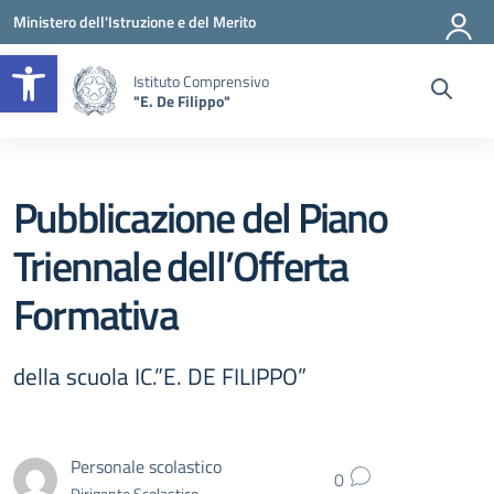
Vai ai contenuti
Vai al menu di navigazione
Vai al footer
Ministero dell'Istruzione e del Merito
Apri la barra degli strumenti
Istituto Comprensivo
"E. De Filippo"
Pubblicazione del Piano
Triennale dell’Offerta
Formativa
della scuola IC.”E. DE FILIPPO”
Personale scolastico
0
Dirigente Scolastico