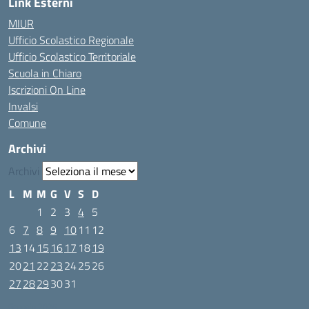
Link Esterni
MIUR
Ufficio Scolastico Regionale
Ufficio Scolastico Territoriale
Scuola in Chiaro
Iscrizioni On Line
Invalsi
Comune
Archivi
Archivi
L
M
M
G
V
S
D
1
2
3
4
5
6
7
8
9
10
11
12
13
14
15
16
17
18
19
20
21
22
23
24
25
26
27
28
29
30
31
Gennaio 2025