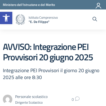
Vai ai contenuti
Vai al menu di navigazione
Vai al footer
Ministero dell'Istruzione e del Merito
Apri la barra degli strumenti
Istituto Comprensivo
"E. De Filippo"
AVVISO: Integrazione PEI
Provvisori 20 giugno 2025
Integrazione PEI Provvisori il giorno 20 giugno
2025 alle ore 8:30
Personale scolastico
0
Dirigente Scolastico