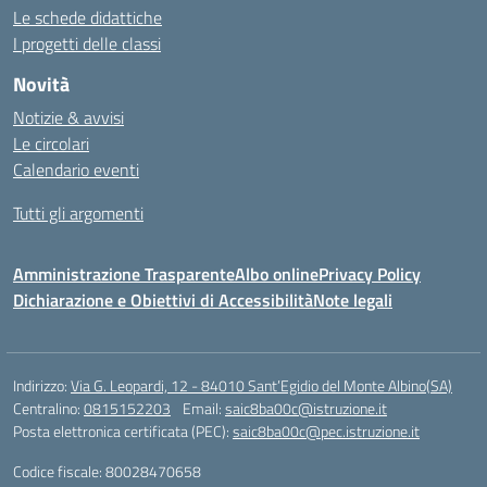
Le schede didattiche
I progetti delle classi
Novità
Notizie & avvisi
Le circolari
Calendario eventi
Tutti gli argomenti
Amministrazione Trasparente
Albo online
Privacy Policy
Dichiarazione e Obiettivi di Accessibilità
Note legali
Indirizzo:
Via G. Leopardi, 12 - 84010 Sant’Egidio del Monte Albino(SA)
Centralino:
0815152203
Email:
saic8ba00c@istruzione.it
Posta elettronica certificata (PEC):
saic8ba00c@pec.istruzione.it
Codice fiscale: 80028470658