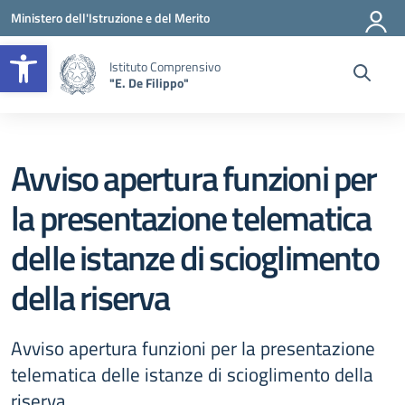
Vai ai contenuti
Vai al menu di navigazione
Vai al footer
Ministero dell'Istruzione e del Merito
Apri la barra degli strumenti
Istituto Comprensivo
"E. De Filippo"
Avviso apertura funzioni per
la presentazione telematica
delle istanze di scioglimento
della riserva
Avviso apertura funzioni per la presentazione
telematica delle istanze di scioglimento della
riserva.