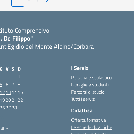
Pagina successiva
tituto Comprensivo
. De Filippo"
nt'Egidio del Monte Albino/Corbara
I Servizi
G
V
S
D
1
Personale scolastico
5
6
7
8
Famiglie e studenti
Percorsi di studio
12
13
14
15
Tutti i servizi
19
20
21
22
26
27
28
Didattica
026
Offerta formativa
Le schede didattiche
ar »