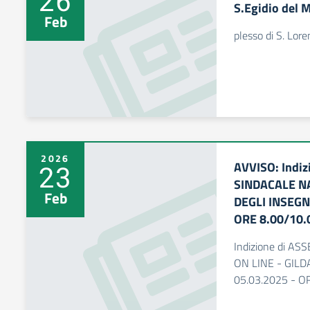
26
S.Egidio del 
Feb
plesso di S. Lor
2026
AVVISO: Indi
23
SINDACALE NA
Feb
DEGLI INSEGN
ORE 8.00/10.
Indizione di 
ON LINE - GIL
05.03.2025 - O