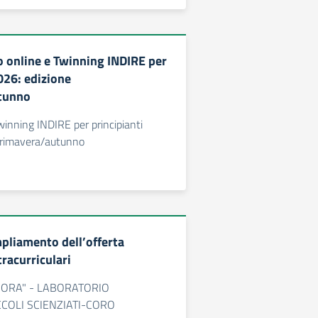
 online e Twinning INDIRE per
026: edizione
tunno
winning INDIRE per principianti
primavera/autunno
mpliamento dell’offerta
racurriculari
IORA" - LABORATORIO
CCOLI SCIENZIATI-CORO