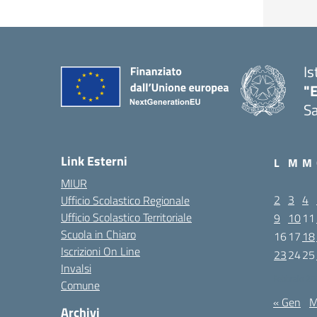
Is
"E
Sa
Link Esterni
L
M
M
MIUR
2
3
4
Ufficio Scolastico Regionale
Ufficio Scolastico Territoriale
9
10
11
Scuola in Chiaro
16
17
18
Iscrizioni On Line
23
24
25
Invalsi
Febbraio 2
Comune
« Gen
M
Archivi