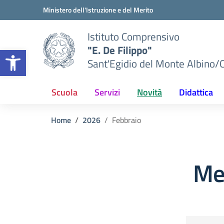
Vai ai contenuti
Vai al menu di navigazione
Vai al footer
Ministero dell'Istruzione e del Merito
Istituto Comprensivo
"E. De Filippo"
Apri la barra degli strumenti
Sant'Egidio del Monte Albino/
Scuola
Servizi
Novità
Didattica
Home
2026
Febbraio
Me