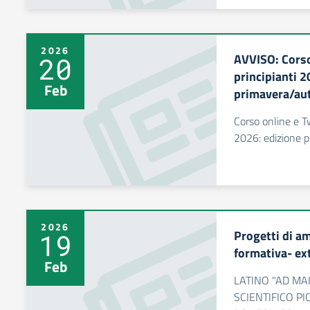
2026
AVVISO: Corso
20
principianti 2
Feb
primavera/au
Corso online e T
2026: edizione 
2026
Progetti di a
19
formativa- ext
Feb
LATINO "AD MA
SCIENTIFICO PI