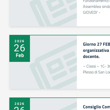
Funzionamento de
Assemblea sind
GIOVEDI’ -
2026
Giorno 27 FE
26
organizzativa
Feb
docente.
– Classi – 1C- 3
Plesso di San L
2026
Consiglio Com