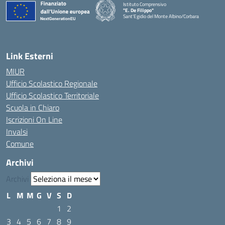
Istituto Comprensivo
"E. De Filippo"
Sant'Egidio del Monte Albino/Corbara
Link Esterni
MIUR
Ufficio Scolastico Regionale
Ufficio Scolastico Territoriale
Scuola in Chiaro
Iscrizioni On Line
Invalsi
Comune
Archivi
Archivi
L
M
M
G
V
S
D
1
2
3
4
5
6
7
8
9