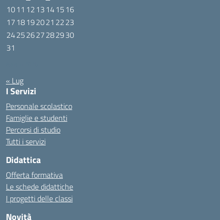
10
11
12
13
14
15
16
17
18
19
20
21
22
23
24
25
26
27
28
29
30
31
Agosto 2026
« Lug
I Servizi
Personale scolastico
Famiglie e studenti
Percorsi di studio
Tutti i servizi
Didattica
Offerta formativa
Le schede didattiche
I progetti delle classi
Novità