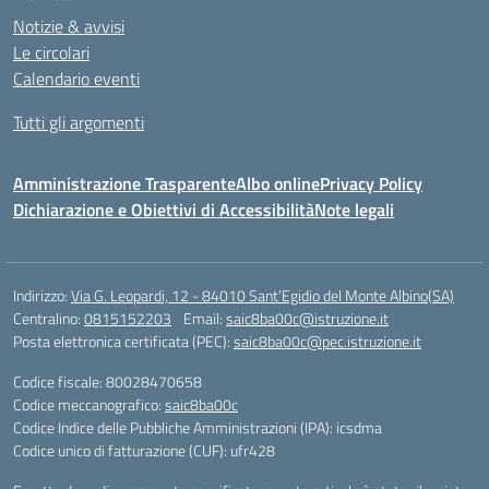
Notizie & avvisi
Le circolari
Calendario eventi
Tutti gli argomenti
Amministrazione Trasparente
Albo online
Privacy Policy
Dichiarazione e Obiettivi di Accessibilità
Note legali
Indirizzo:
Via G. Leopardi, 12 - 84010 Sant’Egidio del Monte Albino(SA)
Centralino:
0815152203
Email:
saic8ba00c@istruzione.it
Posta elettronica certificata (PEC):
saic8ba00c@pec.istruzione.it
Codice fiscale: 80028470658
Codice meccanografico:
saic8ba00c
Codice Indice delle Pubbliche Amministrazioni (IPA): icsdma
Codice unico di fatturazione (CUF): ufr428