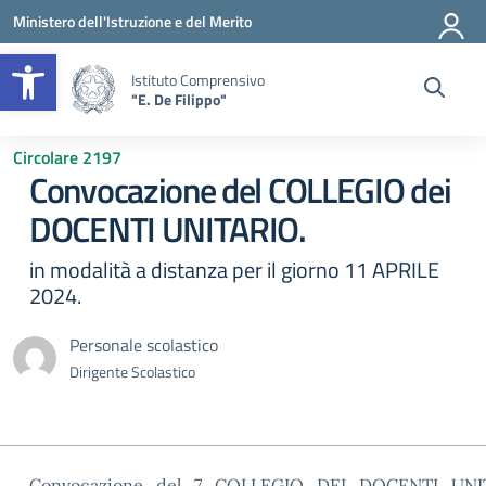
Vai ai contenuti
Vai al menu di navigazione
Vai al footer
Ministero dell'Istruzione e del Merito
Apri la barra degli strumenti
Istituto Comprensivo
"E. De Filippo"
Circolare 2197
Convocazione del COLLEGIO dei
DOCENTI UNITARIO.
in modalità a distanza per il giorno 11 APRILE
2024.
Personale scolastico
Dirigente Scolastico
Convocazione_del_7_COLLEGIO_DEI_DOCENTI_UNITA