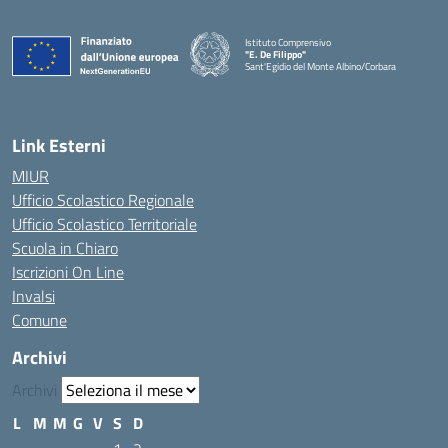
Istituto Comprensivo
"E. De Filippo"
Sant'Egidio del Monte Albino/Corbara
Link Esterni
MIUR
Ufficio Scolastico Regionale
Ufficio Scolastico Territoriale
Scuola in Chiaro
Iscrizioni On Line
Invalsi
Comune
Archivi
Archivi
L
M
M
G
V
S
D