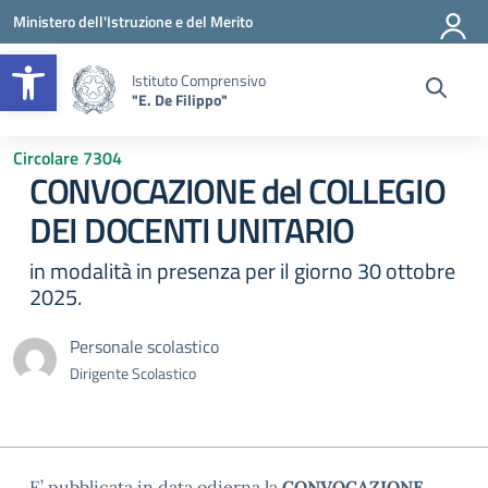
Vai ai contenuti
Vai al menu di navigazione
Vai al footer
Ministero dell'Istruzione e del Merito
Apri la barra degli strumenti
Istituto Comprensivo
"E. De Filippo"
Circolare 7304
CONVOCAZIONE del COLLEGIO
DEI DOCENTI UNITARIO
in modalità in presenza per il giorno 30 ottobre
2025.
Personale scolastico
Dirigente Scolastico
E’ pubblicata in data odierna la
CONVOCAZIONE