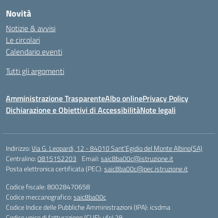
Novità
Notizie & avvisi
Le circolari
Calendario eventi
Tutti gli argomenti
Amministrazione Trasparente
Albo online
Privacy Policy
Dichiarazione e Obiettivi di Accessibilità
Note legali
Indirizzo:
Via G. Leopardi, 12 - 84010 Sant’Egidio del Monte Albino(SA)
Centralino:
0815152203
Email:
saic8ba00c@istruzione.it
Posta elettronica certificata (PEC):
saic8ba00c@pec.istruzione.it
Codice fiscale: 80028470658
Codice meccanografico:
saic8ba00c
Codice Indice delle Pubbliche Amministrazioni (IPA): icsdma
Codice unico di fatturazione (CUF): ufr428