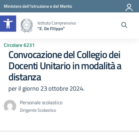
Vai ai contenuti
Vai al menu di navigazione
Vai al footer
Ministero dell'Istruzione e del Merito
Apri la barra degli strumenti
Istituto Comprensivo
"E. De Filippo"
Circolare 6231
Convocazione del Collegio dei
Docenti Unitario in modalità a
distanza
per il giorno 23 ottobre 2024.
Personale scolastico
Dirigente Scolastico