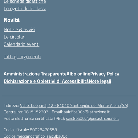
Le schede didattiche
I progetti delle classi
Novità
Notizie & avvisi
Le circolari
Calendario eventi
Tutti gli argomenti
Amministrazione Trasparente
Albo online
Privacy Policy
Dichiarazione e Obiettivi di Accessibilità
Note legali
Indirizzo:
Via G. Leopardi, 12 - 84010 Sant’Egidio del Monte Albino(SA)
Centralino:
0815152203
Email:
saic8ba00c@istruzione.it
Posta elettronica certificata (PEC):
saic8ba00c@pec.istruzione.it
Codice fiscale: 80028470658
Codice meccanografico:
saic8ba00c