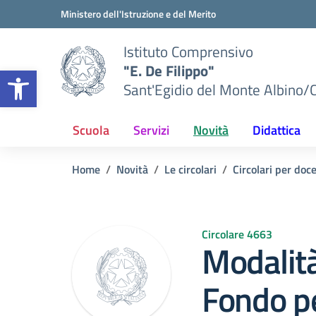
Vai ai contenuti
Vai al menu di navigazione
Vai al footer
Ministero dell'Istruzione e del Merito
Istituto Comprensivo
"E. De Filippo"
Apri la barra degli strumenti
Sant'Egidio del Monte Albino/
Scuola
Servizi
Novità
Didattica
Home
Novità
Le circolari
Circolari per doc
Circolare 4663
Modalità
Fondo p