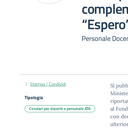
comple
“Espero”
Personale Docent
Stampa / Condividi
Si pubb
Ministe
Tipologia
riporta
Circolari per docenti e personale ATA
al Fond
con de
ulterio