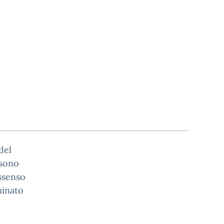
del
 sono
assenso
minato