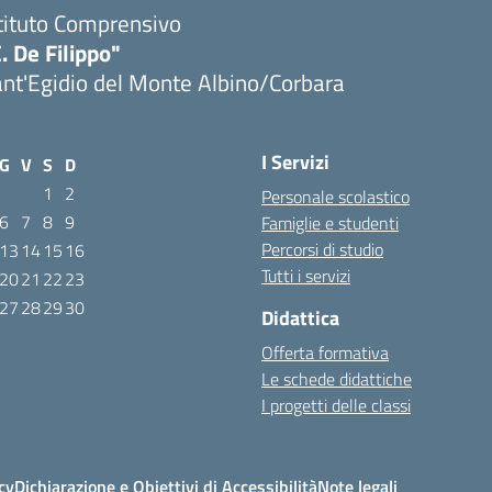
tituto Comprensivo
. De Filippo"
nt'Egidio del Monte Albino/Corbara
I Servizi
G
V
S
D
1
2
Personale scolastico
6
7
8
9
Famiglie e studenti
Percorsi di studio
13
14
15
16
Tutti i servizi
20
21
22
23
27
28
29
30
Didattica
Offerta formativa
6
Le schede didattiche
I progetti delle classi
cy
Dichiarazione e Obiettivi di Accessibilità
Note legali