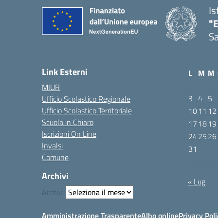
Is
"E
Sa
Link Esterni
L
M
M
MIUR
3
4
5
Ufficio Scolastico Regionale
Ufficio Scolastico Territoriale
10
11
12
Scuola in Chiaro
17
18
19
Iscrizioni On Line
24
25
26
Invalsi
31
Comune
Agosto 202
Archivi
« Lug
Archivi
Amministrazione Trasparente
Albo online
Privacy Poli