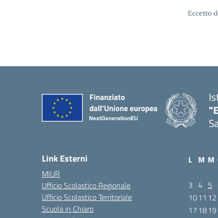
Eccetto d
Is
"E
Sa
Link Esterni
L
M
M
MIUR
3
4
5
Ufficio Scolastico Regionale
Ufficio Scolastico Territoriale
10
11
12
Scuola in Chiaro
17
18
19