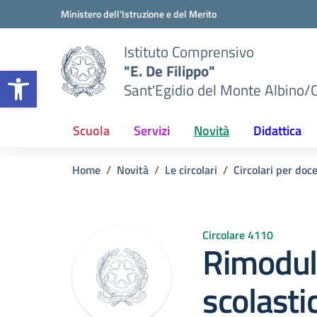
Vai ai contenuti
Vai al menu di navigazione
Vai al footer
Ministero dell'Istruzione e del Merito
Istituto Comprensivo
"E. De Filippo"
Apri la barra degli strumenti
Sant'Egidio del Monte Albino/
Scuola
Servizi
Novità
Didattica
Home
Novità
Le circolari
Circolari per doc
Circolare 4110
Rimodul
scolasti