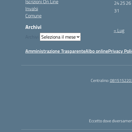
Iscrizioni On Line
24
25
26
Invalsi
31
Comune
Agosto 202
Archivi
« Lug
Archivi
Amministrazione Trasparente
Albo online
Privacy Poli
Centralino:
081515220
Eccetto dove diversamente