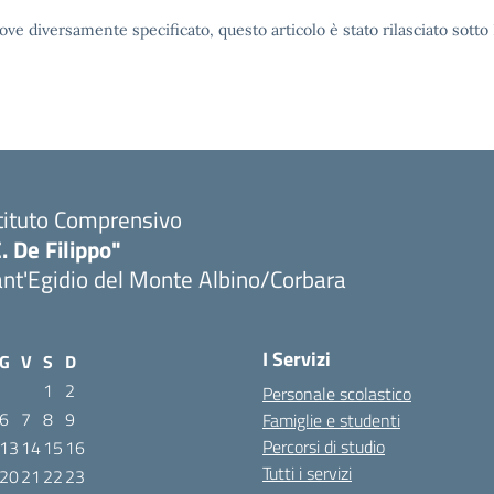
ove diversamente specificato, questo articolo è stato rilasciato sott
tituto Comprensivo
. De Filippo"
nt'Egidio del Monte Albino/Corbara
I Servizi
G
V
S
D
1
2
Personale scolastico
6
7
8
9
Famiglie e studenti
Percorsi di studio
13
14
15
16
Tutti i servizi
20
21
22
23