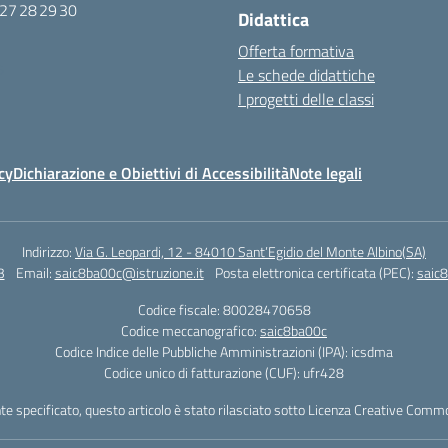
27
28
29
30
Didattica
Offerta formativa
6
Le schede didattiche
I progetti delle classi
cy
Dichiarazione e Obiettivi di Accessibilità
Note legali
Indirizzo:
Via G. Leopardi, 12 - 84010 Sant’Egidio del Monte Albino(SA)
3
Email:
saic8ba00c@istruzione.it
Posta elettronica certificata (PEC):
saic8
Codice fiscale: 80028470658
Codice meccanografico:
saic8ba00c
Codice Indice delle Pubbliche Amministrazioni (IPA): icsdma
Codice unico di fatturazione (CUF): ufr428
 specificato, questo articolo è stato rilasciato sotto Licenza Creative Common