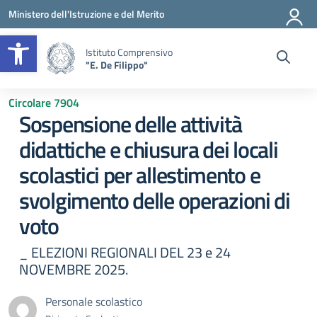
Vai ai contenuti
Vai al menu di navigazione
Vai al footer
Ministero dell'Istruzione e del Merito
Apri la barra degli strumenti
Istituto Comprensivo
"E. De Filippo"
Circolare 7904
Sospensione delle attività
didattiche e chiusura dei locali
scolastici per allestimento e
svolgimento delle operazioni di
voto
_ ELEZIONI REGIONALI DEL 23 e 24
NOVEMBRE 2025.
Personale scolastico