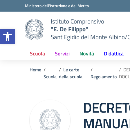
Vai ai contenuti
Vai al menu di navigazione
Vai al footer
Ministero dell'Istruzione e del Merito
Istituto Comprensivo
"E. De Filippo"
Apri la barra degli strumenti
Sant'Egidio del Monte Albino/
Scuola
Servizi
Novità
Didattica
Home
Le carte
DE
Scuola
della scuola
Regolamento
DOCU
DECRET
MANUAL