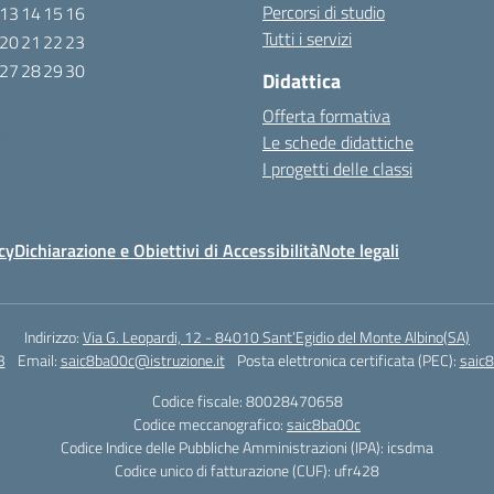
Percorsi di studio
13
14
15
16
Tutti i servizi
20
21
22
23
27
28
29
30
Didattica
Offerta formativa
6
Le schede didattiche
I progetti delle classi
cy
Dichiarazione e Obiettivi di Accessibilità
Note legali
Indirizzo:
Via G. Leopardi, 12 - 84010 Sant’Egidio del Monte Albino(SA)
3
Email:
saic8ba00c@istruzione.it
Posta elettronica certificata (PEC):
saic8
Codice fiscale: 80028470658
Codice meccanografico:
saic8ba00c
Codice Indice delle Pubbliche Amministrazioni (IPA): icsdma
Codice unico di fatturazione (CUF): ufr428