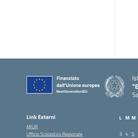
Is
"E
Sa
Link Esterni
L
M
M
MIUR
3
4
5
Ufficio Scolastico Regionale