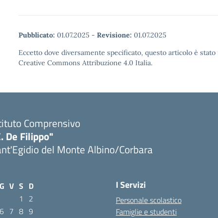
Pubblicato:
01.07.2025
-
Revisione:
01.07.2025
Eccetto dove diversamente specificato, questo articolo è stato 
Creative Commons Attribuzione 4.0 Italia.
tituto Comprensivo
. De Filippo"
nt'Egidio del Monte Albino/Corbara
I Servizi
G
V
S
D
1
2
Personale scolastico
6
7
8
9
Famiglie e studenti