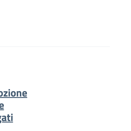
ozione
e
ati