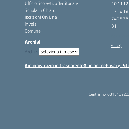
Ufficio Scolastico Territoriale
10
11
12
Scuola in Chiaro
17
18
19
Iscrizioni On Line
24
25
26
Invalsi
31
Comune
Agosto 202
Archivi
« Lug
Archivi
Amministrazione Trasparente
Albo online
Privacy Poli
Centralino:
081515220