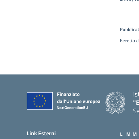
Pubblicat
Eccetto d
Is
"E
Sa
Link Esterni
L
M
M