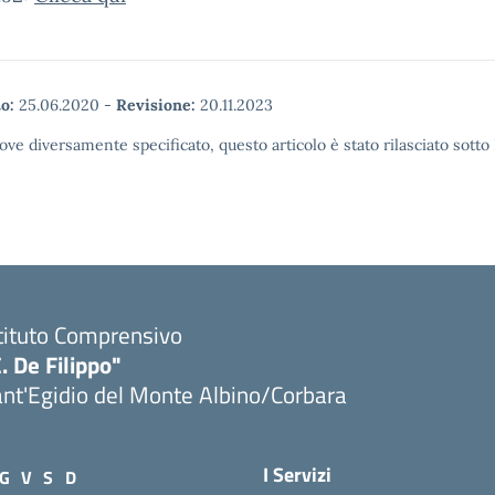
o:
25.06.2020
-
Revisione:
20.11.2023
ove diversamente specificato, questo articolo è stato rilasciato sott
tituto Comprensivo
. De Filippo"
nt'Egidio del Monte Albino/Corbara
I Servizi
G
V
S
D