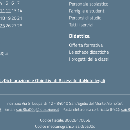
4
5
6
7
Personale scolastico
11
12
13
14
Famiglie e studenti
Percorsi di studio
18
19
20
21
Tutti i servizi
25
26
27
28
Didattica
0
Offerta formativa
Le schede didattiche
ug »
I progetti delle classi
cy
Dichiarazione e Obiettivi di Accessibilità
Note legali
Indirizzo:
Via G. Leopardi, 12 - 84010 Sant’Egidio del Monte Albino(SA)
3
Email:
saic8ba00c@istruzione.it
Posta elettronica certificata (PEC):
saic8
Codice fiscale: 80028470658
Codice meccanografico:
saic8ba00c