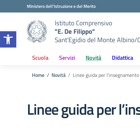
Vai ai contenuti
Vai al menu di navigazione
Vai al footer
Ministero dell'Istruzione e del Merito
Istituto Comprensivo
"E. De Filippo"
Apri la barra degli strumenti
Sant'Egidio del Monte Albino/
Scuola
Servizi
Novità
Didattica
Home
Novità
Linee guida per l’insegnamento
Linee guida per l’