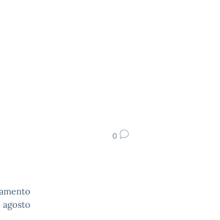
0
namento
0 agosto