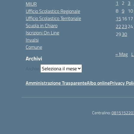
1
2
3
MIUR
8
9
10
Ufficio Scolastico Regionale
Ufficio Scolastico Territoriale
15
16
17
Scuola in Chiaro
22
23
24
Iscrizioni On Line
29
30
Invalsi
Giugno 202
Comune
« Mag
L
Archivi
Archivi
Amministrazione Trasparente
Albo online
Privacy Poli
Centralino:
081515220