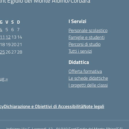
nt'Egidio del Monte Albino/Corbara
I Servizi
G
V
S
D
4
5
6
7
Personale scolastico
11
12
13
14
Famiglie e studenti
Percorsi di studio
18
19
20
21
Tutti i servizi
25
26
27
28
Didattica
0
Offerta formativa
Le schede didattiche
ug »
I progetti delle classi
cy
Dichiarazione e Obiettivi di Accessibilità
Note legali
Indirizzo:
Via G. Leopardi, 12 - 84010 Sant’Egidio del Monte Albino(SA)