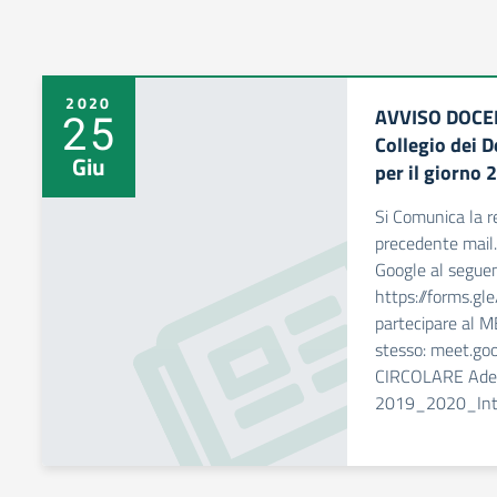
2020
AVVISO DOCEN
25
Collegio dei D
Giu
per il giorno
Si Comunica la r
precedente mail.
Google al seguen
https://forms.
partecipare al ME
stesso: meet.go
CIRCOLARE Adem
2019_2020_Int