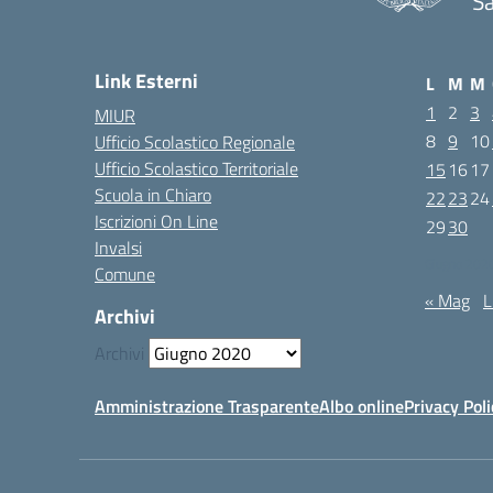
Sa
Link Esterni
L
M
M
1
2
3
MIUR
8
9
10
Ufficio Scolastico Regionale
Ufficio Scolastico Territoriale
15
16
17
Scuola in Chiaro
22
23
24
Iscrizioni On Line
29
30
Invalsi
Giugno 202
Comune
« Mag
L
Archivi
Archivi
Amministrazione Trasparente
Albo online
Privacy Poli