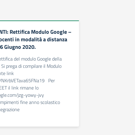
TI: Rettifica Modulo Google –
ocenti in modalità a distanza
 26 Giugno 2020.
ettifica del modulo Google della
 Si prega di compilare il Modulo
te link
gle/NKrbVETava65FNa19 Per
ET il link rimane lo
ogle.com/jzg-yowy-jvy
pimenti fine anno scolastico
egrazione