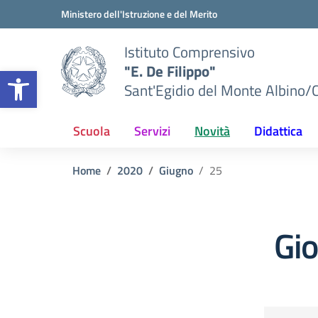
Vai ai contenuti
Vai al menu di navigazione
Vai al footer
Ministero dell'Istruzione e del Merito
Istituto Comprensivo
"E. De Filippo"
Apri la barra degli strumenti
Sant'Egidio del Monte Albino/
Scuola
Servizi
Novità
Didattica
Home
2020
Giugno
25
Gi