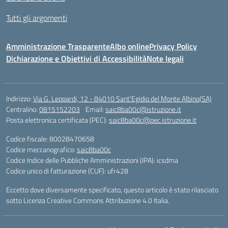
Tutti gli argomenti
Amministrazione Trasparente
Albo online
Privacy Policy
Dichiarazione e Obiettivi di Accessibilità
Note legali
Indirizzo:
Via G. Leopardi, 12 - 84010 Sant’Egidio del Monte Albino(SA)
Centralino:
0815152203
Email:
saic8ba00c@istruzione.it
Posta elettronica certificata (PEC):
saic8ba00c@pec.istruzione.it
Codice fiscale: 80028470658
Codice meccanografico:
saic8ba00c
Codice Indice delle Pubbliche Amministrazioni (IPA): icsdma
Codice unico di fatturazione (CUF): ufr428
Eccetto dove diversamente specificato, questo articolo è stato rilasciato
sotto Licenza Creative Commons Attribuzione 4.0 Italia.