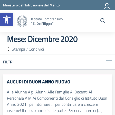
Vai ai contenuti
Vai al menu di navigazione
Vai al footer
Ministero dell'Istruzione e del Merito
Apri la barra degli strumenti
Istituto Comprensivo
"E. De Filippo"
Mese:
Dicembre 2020
Stampa / Condividi
FILTRI
AUGURI DI BUON ANNO NUOVO
Alle Alunne Agli Alunni Alle Famiglie Ai Docenti Al
Personale ATA Ai Componenti del Consiglio di Istituto Buon
Anno 2021…per ritornare … per continuare a crescere
insieme! Il nuovo anno è alle porte. Per ciascuna/o di […]