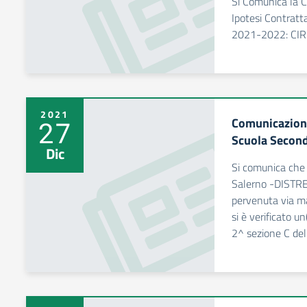
Si Comunica la C
Ipotesi Contratta
2021-2022: CI
2021
Comunicazione
27
Scuola Secon
Dic
Si comunica che i
Salerno -DIST
pervenuta via m
si è verificato u
2^ sezione C del