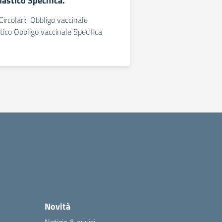
astico Specifica.
Circolari: Obbligo vaccinale
tico Obbligo vaccinale Specifica
Novità
Notizie & avvisi