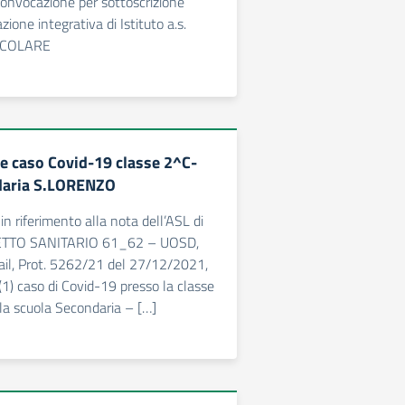
onvocazione per sottoscrizione
zione integrativa di Istituto a.s.
RCOLARE
 caso Covid-19 classe 2^C-
daria S.LORENZO
n riferimento alla nota dell’ASL di
RETTO SANITARIO 61_62 – UOSD,
ail, Prot. 5262/21 del 27/12/2021,
n(1) caso di Covid-19 presso la classe
la scuola Secondaria – […]