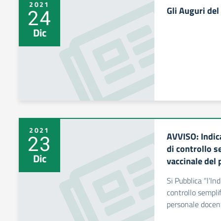
2021
Gli Auguri del
24
Dic
2021
AVVISO: Indica
23
di controllo s
Dic
vaccinale del
Si Pubblica “l’In
controllo semplif
personale doce