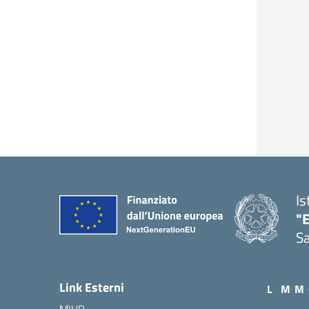
Is
"E
Sa
Link Esterni
L
M
M
MIUR