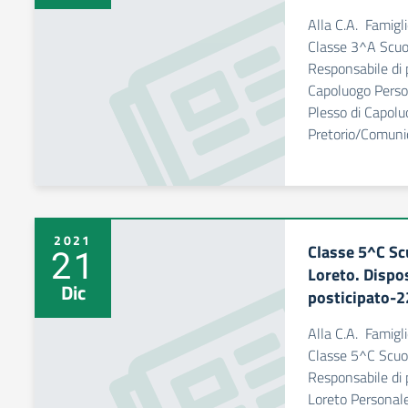
Alla C.A. Famigli
Classe 3^A Scuol
Responsabile di 
Capoluogo Perso
Plesso di Capolu
Pretorio/Comunic
2021
Classe 5^C Sc
21
Loreto. Dispo
Dic
posticipato-
Alla C.A. Famigli
Classe 5^C Scuol
Responsabile di 
Loreto Personale