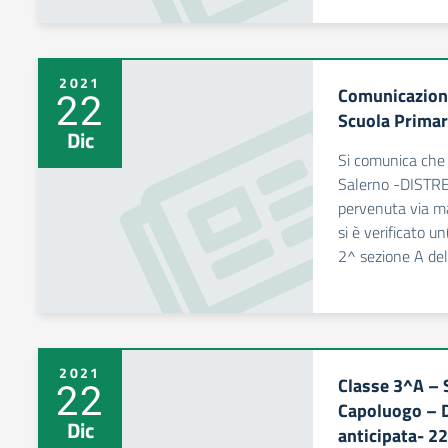
2021
Comunicazione
22
Scuola Prima
Dic
Si comunica che i
Salerno -DIST
pervenuta via m
si è verificato u
2^ sezione A del
2021
Classe 3^A – 
22
Capoluogo – D
Dic
anticipata- 2