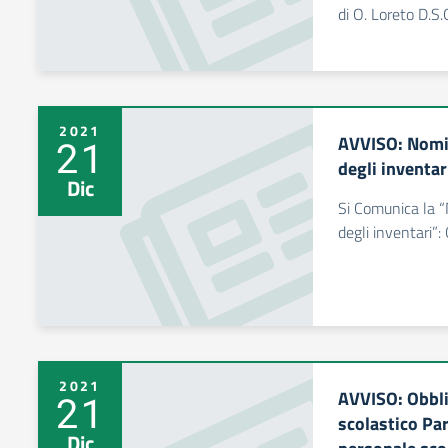
di O. Loreto D.S.
2021
AVVISO: Nomi
21
degli inventar
Dic
Si Comunica la 
degli inventari
2021
AVVISO: Obbli
21
scolastico Par
Dic