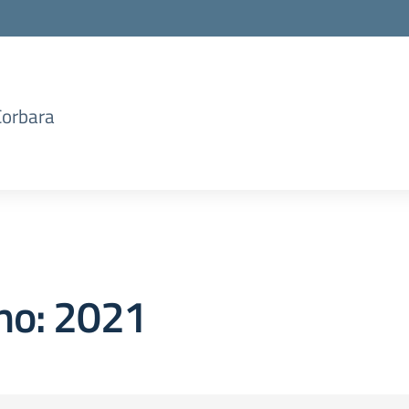
Corbara
no:
2021