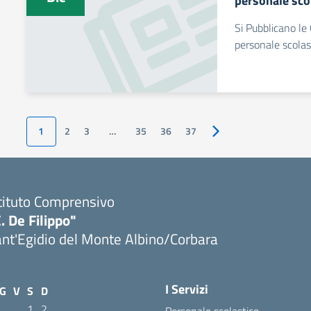
personale scol
Si Pubblicano le 
personale scolas
1
2
3
…
35
36
37
Pagina successiva
tituto Comprensivo
. De Filippo"
nt'Egidio del Monte Albino/Corbara
I Servizi
G
V
S
D
1
2
Personale scolastico