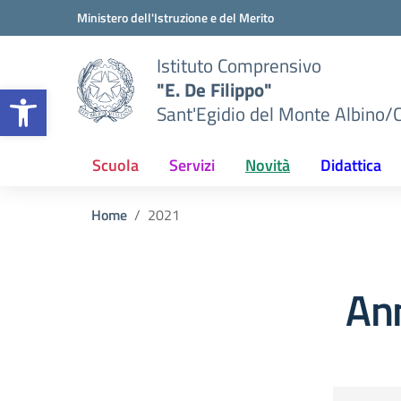
Vai ai contenuti
Vai al menu di navigazione
Vai al footer
Ministero dell'Istruzione e del Merito
Istituto Comprensivo
"E. De Filippo"
Apri la barra degli strumenti
Sant'Egidio del Monte Albino/
Scuola
Servizi
Novità
Didattica
Home
2021
An