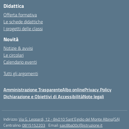
Didattica
Offerta formativa
Le schede didattiche
I progetti delle classi
Novità
Notizie & avvisi
Le circolari
Calendario eventi
Tutti gli argomenti
Amministrazione Trasparente
Albo online
Privacy Policy
Dichiarazione e Obiettivi di Accessibilità
Note legali
Indirizzo:
Via G. Leopardi, 12 - 84010 Sant’Egidio del Monte Albino(SA)
Centralino:
0815152203
Email:
saic8ba00c@istruzione.it