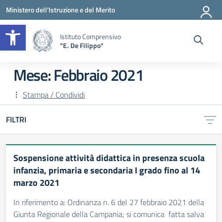
Vai ai contenuti
Vai al menu di navigazione
Vai al footer
Ministero dell'Istruzione e del Merito
Apri la barra degli strumenti
Istituto Comprensivo
"E. De Filippo"
Mese:
Febbraio 2021
Stampa / Condividi
FILTRI
Sospensione attività didattica in presenza scuola
infanzia, primaria e secondaria I grado fino al 14
marzo 2021
In riferimento a: Ordinanza n. 6 del 27 febbraio 2021 della
Giunta Regionale della Campania; si comunica fatta salva