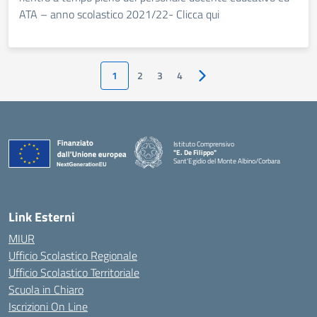
ATA – anno scolastico 2021/22- Clicca qui
1
2
3
4
Pagina successiva
Istituto Comprensivo
"E. De Filippo"
Sant'Egidio del Monte Albino/Corbara
Link Esterni
MIUR
Ufficio Scolastico Regionale
Ufficio Scolastico Territoriale
Scuola in Chiaro
Iscrizioni On Line