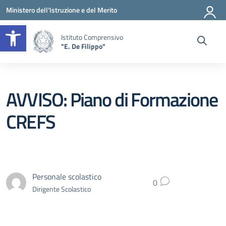
Vai ai contenuti
Vai al menu di navigazione
Vai al footer
Ministero dell'Istruzione e del Merito
Apri la barra degli strumenti
Istituto Comprensivo
"E. De Filippo"
AVVISO: Piano di Formazione
CREFS
Personale scolastico
0
Dirigente Scolastico