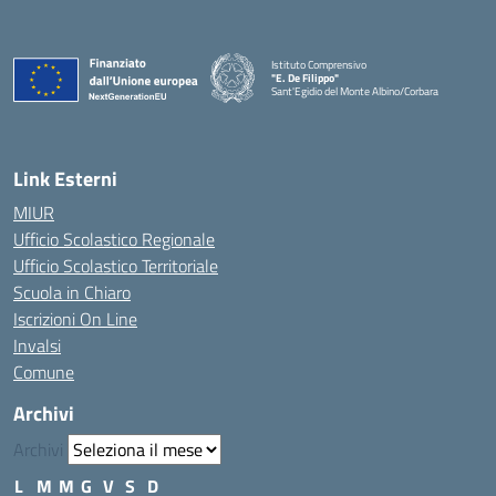
Istituto Comprensivo
"E. De Filippo"
Sant'Egidio del Monte Albino/Corbara
Link Esterni
MIUR
Ufficio Scolastico Regionale
Ufficio Scolastico Territoriale
Scuola in Chiaro
Iscrizioni On Line
Invalsi
Comune
Archivi
Archivi
L
M
M
G
V
S
D