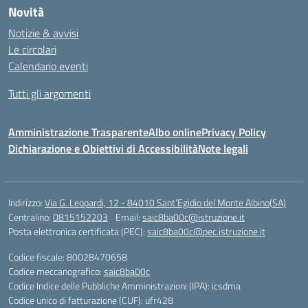
Novità
Notizie & avvisi
Le circolari
Calendario eventi
Tutti gli argomenti
Amministrazione Trasparente
Albo online
Privacy Policy
Dichiarazione e Obiettivi di Accessibilità
Note legali
Indirizzo:
Via G. Leopardi, 12 - 84010 Sant’Egidio del Monte Albino(SA)
Centralino:
0815152203
Email:
saic8ba00c@istruzione.it
Posta elettronica certificata (PEC):
saic8ba00c@pec.istruzione.it
Codice fiscale: 80028470658
Codice meccanografico:
saic8ba00c
Codice Indice delle Pubbliche Amministrazioni (IPA): icsdma
Codice unico di fatturazione (CUF): ufr428