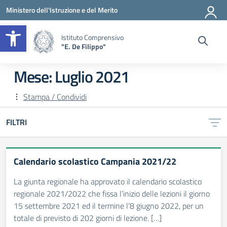
Vai ai contenuti
Vai al menu di navigazione
Vai al footer
Ministero dell'Istruzione e del Merito
Apri la barra degli strumenti
Istituto Comprensivo
"E. De Filippo"
Mese:
Luglio 2021
Stampa / Condividi
FILTRI
Calendario scolastico Campania 2021/22
La giunta regionale ha approvato il calendario scolastico
regionale 2021/2022 che fissa l’inizio delle lezioni il giorno
15 settembre 2021 ed il termine l’8 giugno 2022, per un
totale di previsto di 202 giorni di lezione. […]