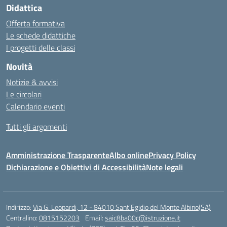
Didattica
Offerta formativa
Le schede didattiche
I progetti delle classi
Novità
Notizie & avvisi
Le circolari
Calendario eventi
Tutti gli argomenti
Amministrazione Trasparente
Albo online
Privacy Policy
Dichiarazione e Obiettivi di Accessibilità
Note legali
Indirizzo:
Via G. Leopardi, 12 - 84010 Sant’Egidio del Monte Albino(SA)
Centralino:
0815152203
Email:
saic8ba00c@istruzione.it