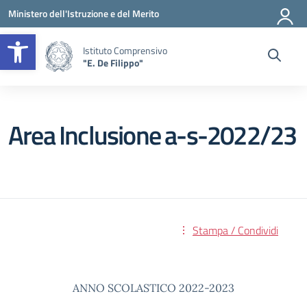
Vai ai contenuti
Vai al menu di navigazione
Vai al footer
Ministero dell'Istruzione e del Merito
Apri la barra degli strumenti
Istituto Comprensivo
"E. De Filippo"
Area Inclusione a-s-2022/23
Stampa / Condividi
ANNO SCOLASTICO 2022-2023