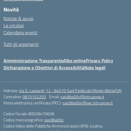
Novità
Notizie & avvisi
Le circolari
Calendario eventi
Tutti gli argomenti
Amministrazione Trasparente
Albo online
Privacy Policy
Dichiarazione e Obiettivi di Accessibilità
Note legali
Indirizzo:
Via G. Leopardi, 12 - 84010 Sant’Egidio del Monte Albino(SA)
Centralino:
0815152203
Email:
saic8ba00c@istruzione.it
Posta elettronica certificata (PEC):
saic8ba00c@pec.istruzione.it
Codice fiscale: 80028470658
Codice meccanografico:
saic8ba00c
Codice Indice delle Pubbliche Amministrazioni (IPA): icsdma