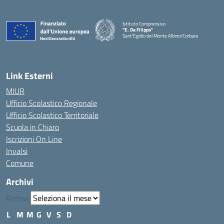
Istituto Comprensivo
"E. De Filippo"
Sant'Egidio del Monte Albino/Corbara
Link Esterni
MIUR
Ufficio Scolastico Regionale
Ufficio Scolastico Territoriale
Scuola in Chiaro
Iscrizioni On Line
Invalsi
Comune
Archivi
Archivi
L
M
M
G
V
S
D