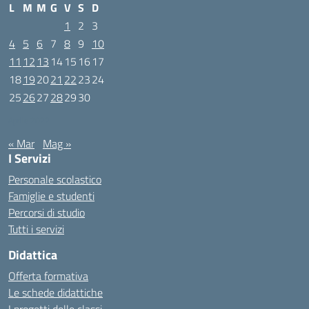
L
M
M
G
V
S
D
1
2
3
4
5
6
7
8
9
10
11
12
13
14
15
16
17
18
19
20
21
22
23
24
25
26
27
28
29
30
Aprile 2022
« Mar
Mag »
I Servizi
Personale scolastico
Famiglie e studenti
Percorsi di studio
Tutti i servizi
Didattica
Offerta formativa
Le schede didattiche
I progetti delle classi