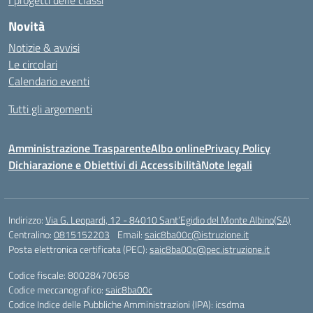
Novità
Notizie & avvisi
Le circolari
Calendario eventi
Tutti gli argomenti
Amministrazione Trasparente
Albo online
Privacy Policy
Dichiarazione e Obiettivi di Accessibilità
Note legali
Indirizzo:
Via G. Leopardi, 12 - 84010 Sant’Egidio del Monte Albino(SA)
Centralino:
0815152203
Email:
saic8ba00c@istruzione.it
Posta elettronica certificata (PEC):
saic8ba00c@pec.istruzione.it
Codice fiscale: 80028470658
Codice meccanografico:
saic8ba00c
Codice Indice delle Pubbliche Amministrazioni (IPA): icsdma