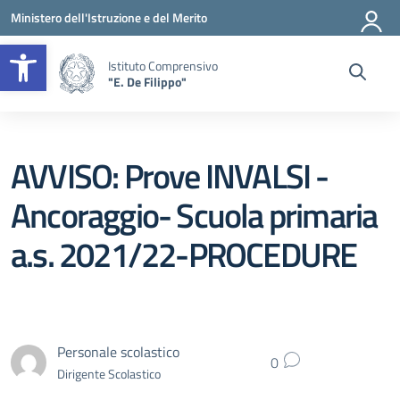
Vai ai contenuti
Vai al menu di navigazione
Vai al footer
Ministero dell'Istruzione e del Merito
Apri la barra degli strumenti
Istituto Comprensivo
"E. De Filippo"
AVVISO: Prove INVALSI -
Ancoraggio- Scuola primaria
a.s. 2021/22-PROCEDURE
Personale scolastico
0
Dirigente Scolastico