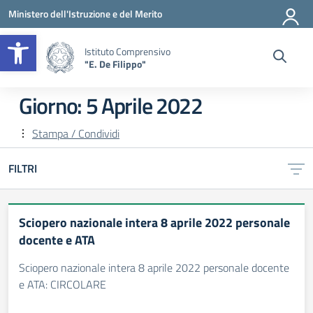
Vai ai contenuti
Vai al menu di navigazione
Vai al footer
Ministero dell'Istruzione e del Merito
Apri la barra degli strumenti
Istituto Comprensivo
"E. De Filippo"
Giorno:
5 Aprile 2022
Stampa / Condividi
FILTRI
Sciopero nazionale intera 8 aprile 2022 personale
docente e ATA
Sciopero nazionale intera 8 aprile 2022 personale docente
e ATA: CIRCOLARE