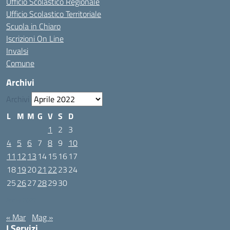
Ufficio Scolastico Regionale
Ufficio Scolastico Territoriale
Scuola in Chiaro
Iscrizioni On Line
Invalsi
Comune
Archivi
Archivi
L
M
M
G
V
S
D
1
2
3
4
5
6
7
8
9
10
11
12
13
14
15
16
17
18
19
20
21
22
23
24
25
26
27
28
29
30
Aprile 2022
« Mar
Mag »
I Servizi