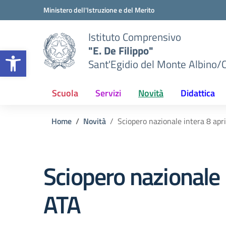
Vai ai contenuti
Vai al menu di navigazione
Vai al footer
Ministero dell'Istruzione e del Merito
Istituto Comprensivo
"E. De Filippo"
Apri la barra degli strumenti
Sant'Egidio del Monte Albino/
Scuola
Servizi
Novità
Didattica
Home
Novità
Sciopero nazionale intera 8 ap
Sciopero nazionale 
ATA