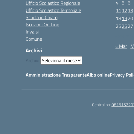
4
5
6
Ufficio Scolastico Regionale
Ufficio Scolastico Territoriale
11
12
13
Scuola in Chiaro
18
19
20
Iscrizioni On Line
25
26
27
Invalsi
Aprile 2022
Comune
« Mar
M
Archivi
Archivi
Amministrazione Trasparente
Albo online
Privacy Poli
Centralino:
081515220