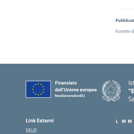
Pubblicat
Eccetto d
Is
"E
Sa
Link Esterni
L
M
M
MIUR