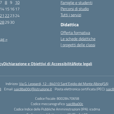
7
8
9
10
Famiglie e studenti
Percorsi di studio
14
15
16
17
Tutti i servizi
21
22
23
24
28
29
30
Didattica
Offerta formativa
Le schede didattiche
ag »
I progetti delle classi
cy
Dichiarazione e Obiettivi di Accessibilità
Note legali
Indirizzo:
Via G. Leopardi, 12 - 84010 Sant’Egidio del Monte Albino(SA)
3
Email:
saic8ba00c@istruzione.it
Posta elettronica certificata (PEC):
saic8
Codice fiscale: 80028470658
Codice meccanografico:
saic8ba00c
Codice Indice delle Pubbliche Amministrazioni (IPA): icsdma