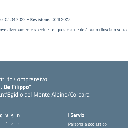
o:
05.04.2022
-
Revisione:
20.11.2023
ove diversamente specificato, questo articolo è stato rilasciato sott
tituto Comprensivo
. De Filippo"
nt'Egidio del Monte Albino/Corbara
I Servizi
G
V
S
D
1
2
3
Personale scolastico