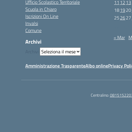
Ufficio Scolastico Territoriale
11
12
13
Scuola in Chiaro
18
19
20
Iscrizioni On Line
25
26
27
Invalsi
Aprile 2022
Comune
« Mar
M
Archivi
Archivi
Amministrazione Trasparente
Albo online
Privacy Poli
Centralino:
081515220