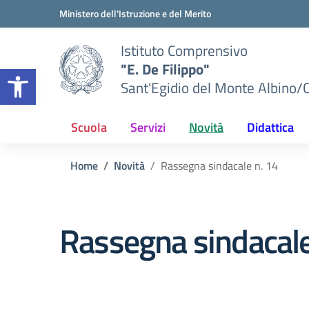
Vai ai contenuti
Vai al menu di navigazione
Vai al footer
Ministero dell'Istruzione e del Merito
Istituto Comprensivo
"E. De Filippo"
Apri la barra degli strumenti
Sant'Egidio del Monte Albino/
Scuola
Servizi
Novità
Didattica
Home
Novità
Rassegna sindacale n. 14
Rassegna sindacale