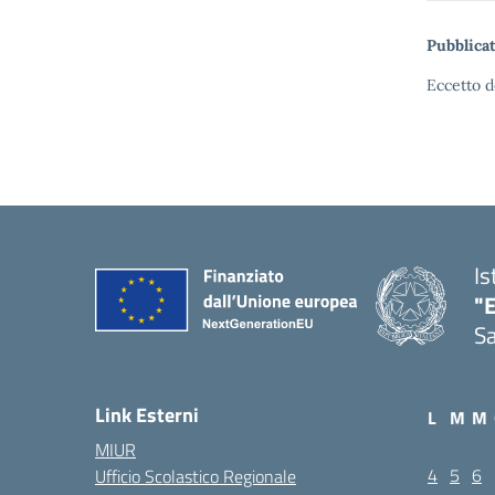
Pubblicat
Eccetto d
Is
"E
Sa
Link Esterni
L
M
M
MIUR
4
5
6
Ufficio Scolastico Regionale