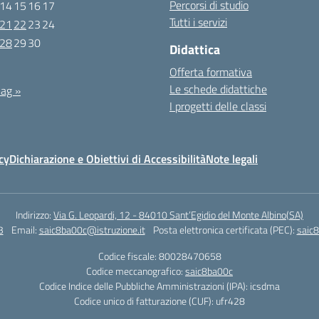
Percorsi di studio
14
15
16
17
Tutti i servizi
21
22
23
24
28
29
30
Didattica
Offerta formativa
Le schede didattiche
ag »
I progetti delle classi
cy
Dichiarazione e Obiettivi di Accessibilità
Note legali
Indirizzo:
Via G. Leopardi, 12 - 84010 Sant’Egidio del Monte Albino(SA)
3
Email:
saic8ba00c@istruzione.it
Posta elettronica certificata (PEC):
saic8
Codice fiscale: 80028470658
Codice meccanografico:
saic8ba00c
Codice Indice delle Pubbliche Amministrazioni (IPA): icsdma
Codice unico di fatturazione (CUF): ufr428