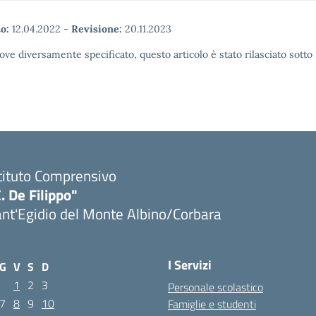
o:
12.04.2022
-
Revisione:
20.11.2023
ove diversamente specificato, questo articolo è stato rilasciato sott
tituto Comprensivo
. De Filippo"
nt'Egidio del Monte Albino/Corbara
I Servizi
G
V
S
D
1
2
3
Personale scolastico
7
8
9
10
Famiglie e studenti