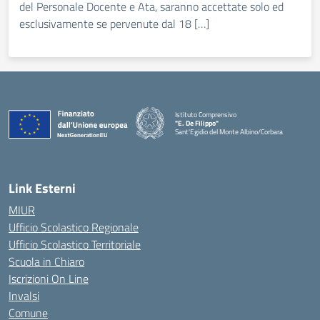
del Personale Docente e Ata, saranno accettate solo ed
esclusivamente se pervenute dal 18 […]
Istituto Comprensivo
"E. De Filippo"
Sant'Egidio del Monte Albino/Corbara
Link Esterni
MIUR
Ufficio Scolastico Regionale
Ufficio Scolastico Territoriale
Scuola in Chiaro
Iscrizioni On Line
Invalsi
Comune