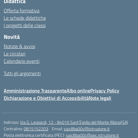
Didattica
Offerta formativa
Le schede didattiche
I progetti delle classi
Novità
Notizie & avvisi
Le circolari
Calendario eventi
Tutti gli argomenti
Amministrazione Trasparente
Albo online
Privacy Policy
Dichiarazione e Obiettivi di Accessibilità
Note legali
Indirizzo:
Via G. Leopardi, 12 - 84010 Sant’Egidio del Monte Albino(SA)
Centralino:
0815152203
Email:
saic8ba00c@istruzione.it
Posta elettronica certificata (PEC):
saic8ba00c@pec.istruzione.it