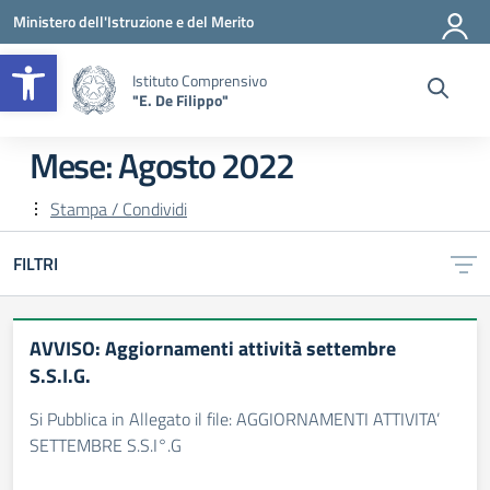
Vai ai contenuti
Vai al menu di navigazione
Vai al footer
Ministero dell'Istruzione e del Merito
Apri la barra degli strumenti
Istituto Comprensivo
"E. De Filippo"
Mese:
Agosto 2022
Stampa / Condividi
FILTRI
AVVISO: Aggiornamenti attività settembre
S.S.I.G.
Si Pubblica in Allegato il file: AGGIORNAMENTI ATTIVITA’
SETTEMBRE S.S.I°.G