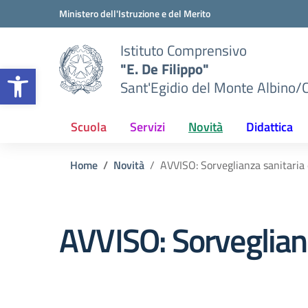
Vai ai contenuti
Vai al menu di navigazione
Vai al footer
Ministero dell'Istruzione e del Merito
Istituto Comprensivo
"E. De Filippo"
Apri la barra degli strumenti
Sant'Egidio del Monte Albino/
Scuola
Servizi
Novità
Didattica
Home
Novità
AVVISO: Sorveglianza sanitaria 
AVVISO: Sorveglianz