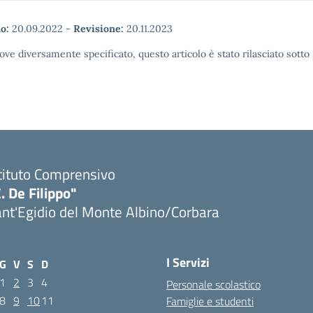
o:
20.09.2022
-
Revisione:
20.11.2023
ove diversamente specificato, questo articolo è stato rilasciato sott
tituto Comprensivo
. De Filippo"
nt'Egidio del Monte Albino/Corbara
I Servizi
G
V
S
D
1
2
3
4
Personale scolastico
8
9
10
11
Famiglie e studenti