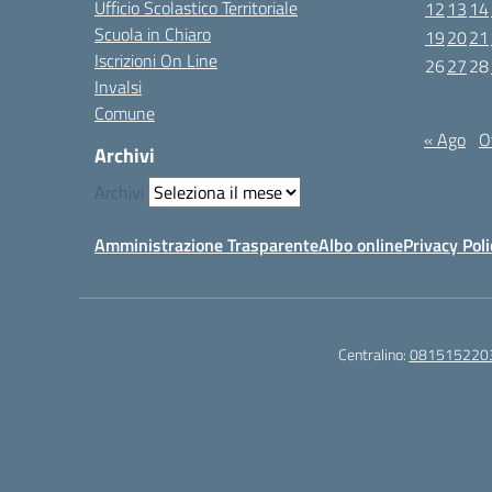
Ufficio Scolastico Territoriale
12
13
14
Scuola in Chiaro
19
20
21
Iscrizioni On Line
26
27
28
Invalsi
Settembre 
Comune
« Ago
O
Archivi
Archivi
Amministrazione Trasparente
Albo online
Privacy Poli
Centralino:
081515220