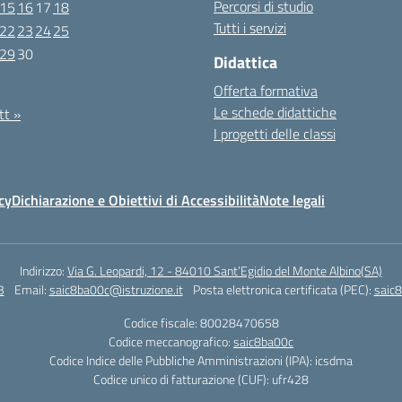
Percorsi di studio
15
16
17
18
Tutti i servizi
22
23
24
25
29
30
Didattica
2022
Offerta formativa
Le schede didattiche
tt »
I progetti delle classi
cy
Dichiarazione e Obiettivi di Accessibilità
Note legali
Indirizzo:
Via G. Leopardi, 12 - 84010 Sant’Egidio del Monte Albino(SA)
3
Email:
saic8ba00c@istruzione.it
Posta elettronica certificata (PEC):
saic8
Codice fiscale: 80028470658
Codice meccanografico:
saic8ba00c
Codice Indice delle Pubbliche Amministrazioni (IPA): icsdma
Codice unico di fatturazione (CUF): ufr428