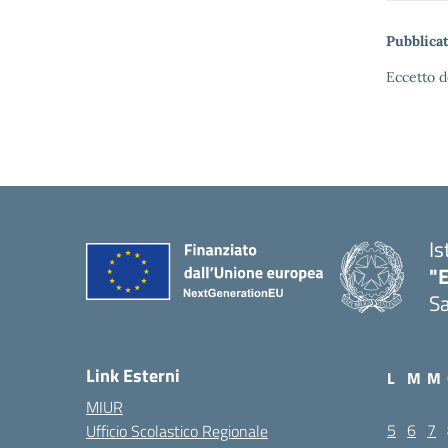
Pubblicat
Eccetto d
Is
"E
Sa
Link Esterni
L
M
M
MIUR
5
6
7
Ufficio Scolastico Regionale