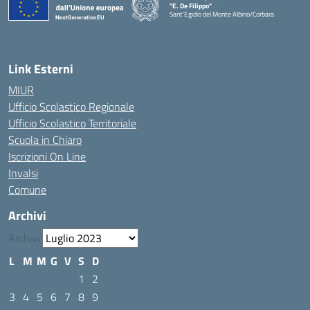
"E. De Filippo"
Sant'Egidio del Monte Albino/Corbara
Link Esterni
MIUR
Ufficio Scolastico Regionale
Ufficio Scolastico Territoriale
Scuola in Chiaro
Iscrizioni On Line
Invalsi
Comune
Archivi
Archivi
L
M
M
G
V
S
D
1
2
3
4
5
6
7
8
9