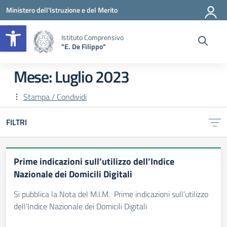
Vai ai contenuti
Vai al menu di navigazione
Vai al footer
Ministero dell'Istruzione e del Merito
Apri la barra degli strumenti
Istituto Comprensivo
"E. De Filippo"
Mese:
Luglio 2023
Stampa / Condividi
FILTRI
Prime indicazioni sull’utilizzo dell’Indice
Nazionale dei Domicili Digitali
Si pubblica la Nota del M.I.M. Prime indicazioni sull’utilizzo
dell’Indice Nazionale dei Domicili Digitali