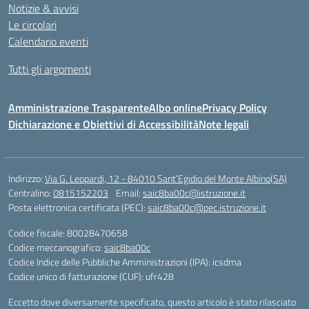
Notizie & avvisi
Le circolari
Calendario eventi
Tutti gli argomenti
Amministrazione Trasparente
Albo online
Privacy Policy
Dichiarazione e Obiettivi di Accessibilità
Note legali
Indirizzo:
Via G. Leopardi, 12 - 84010 Sant’Egidio del Monte Albino(SA)
Centralino:
0815152203
Email:
saic8ba00c@istruzione.it
Posta elettronica certificata (PEC):
saic8ba00c@pec.istruzione.it
Codice fiscale: 80028470658
Codice meccanografico:
saic8ba00c
Codice Indice delle Pubbliche Amministrazioni (IPA): icsdma
Codice unico di fatturazione (CUF): ufr428
Eccetto dove diversamente specificato, questo articolo è stato rilasciato