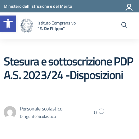
Vai ai contenuti
Vai al menu di navigazione
Vai al footer
Ministero dell'Istruzione e del Merito
Apri la barra degli strumenti
Istituto Comprensivo
"E. De Filippo"
Stesura e sottoscrizione PDP
A.S. 2023/24 -Disposizioni
Personale scolastico
0
Dirigente Scolastico