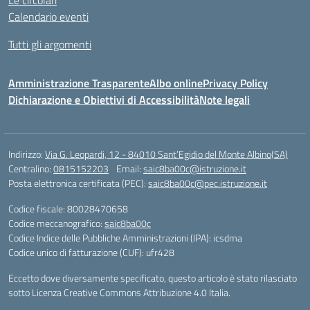
Calendario eventi
Tutti gli argomenti
Amministrazione Trasparente
Albo online
Privacy Policy
Dichiarazione e Obiettivi di Accessibilità
Note legali
Indirizzo:
Via G. Leopardi, 12 - 84010 Sant’Egidio del Monte Albino(SA)
Centralino:
0815152203
Email:
saic8ba00c@istruzione.it
Posta elettronica certificata (PEC):
saic8ba00c@pec.istruzione.it
Codice fiscale: 80028470658
Codice meccanografico:
saic8ba00c
Codice Indice delle Pubbliche Amministrazioni (IPA): icsdma
Codice unico di fatturazione (CUF): ufr428
Eccetto dove diversamente specificato, questo articolo è stato rilasciato
sotto Licenza Creative Commons Attribuzione 4.0 Italia.