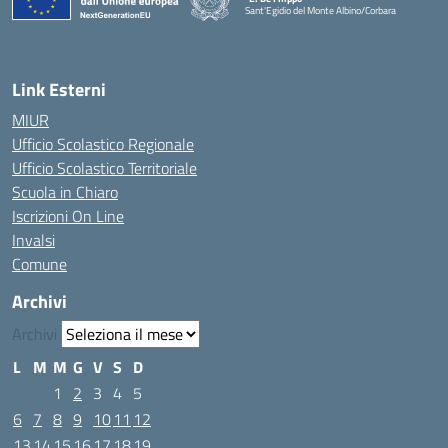
Sant'Egidio del Monte Albino/Corbara
Link Esterni
MIUR
Ufficio Scolastico Regionale
Ufficio Scolastico Territoriale
Scuola in Chiaro
Iscrizioni On Line
Invalsi
Comune
Archivi
Archivi
L
M
M
G
V
S
D
1
2
3
4
5
6
7
8
9
10
11
12
13
14
15
16
17
18
19