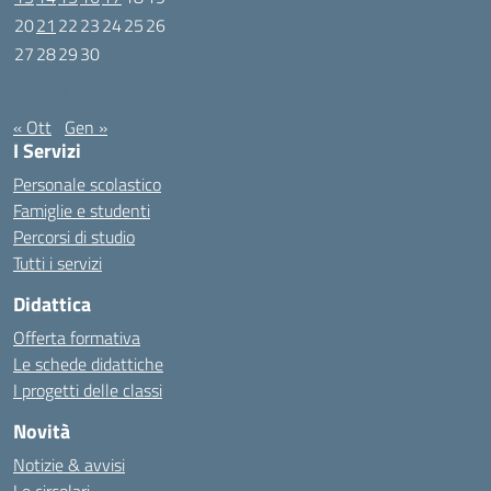
20
21
22
23
24
25
26
27
28
29
30
Novembre 2023
« Ott
Gen »
I Servizi
Personale scolastico
Famiglie e studenti
Percorsi di studio
Tutti i servizi
Didattica
Offerta formativa
Le schede didattiche
I progetti delle classi
Novità
Notizie & avvisi
Le circolari