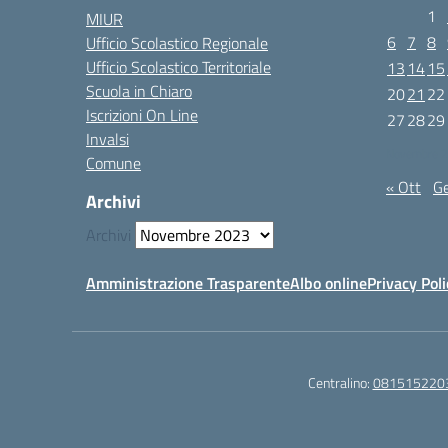
1
MIUR
6
7
8
Ufficio Scolastico Regionale
Ufficio Scolastico Territoriale
13
14
15
Scuola in Chiaro
20
21
22
Iscrizioni On Line
27
28
29
Invalsi
Novembre 
Comune
« Ott
G
Archivi
Archivi
Amministrazione Trasparente
Albo online
Privacy Poli
Centralino:
081515220