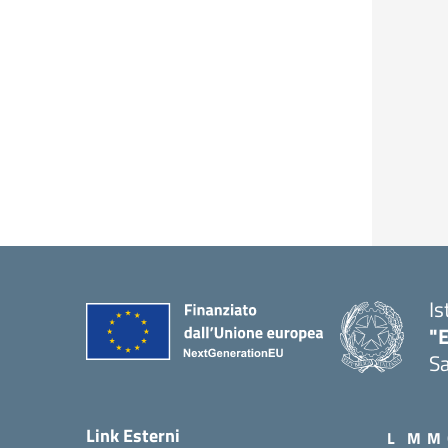
Is
"E
Sa
Link Esterni
L
M
M