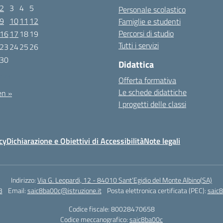
2
3
4
5
Personale scolastico
9
10
11
12
Famiglie e studenti
Percorsi di studio
16
17
18
19
Tutti i servizi
23
24
25
26
30
Didattica
2023
Offerta formativa
Le schede didattiche
en »
I progetti delle classi
cy
Dichiarazione e Obiettivi di Accessibilità
Note legali
Indirizzo:
Via G. Leopardi, 12 - 84010 Sant’Egidio del Monte Albino(SA)
3
Email:
saic8ba00c@istruzione.it
Posta elettronica certificata (PEC):
saic8
Codice fiscale: 80028470658
Codice meccanografico:
saic8ba00c