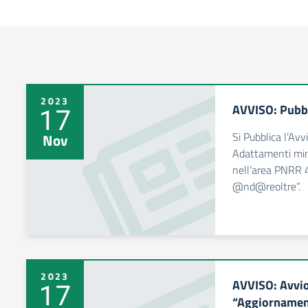
2023
AVVISO: Pubbl
17
Si Pubblica l’Avv
Nov
Adattamenti mi
nell’area PNRR 4
@nd@reoltre”.
2023
AVVISO: Avvio
17
“Aggiornament