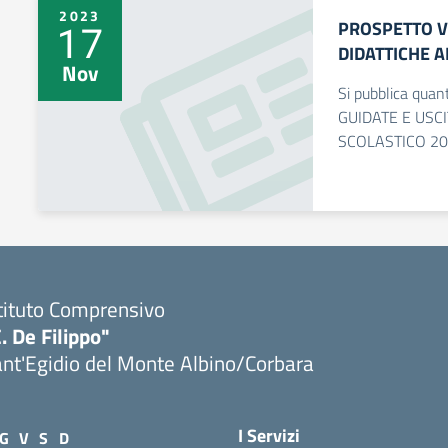
2023
PROSPETTO VI
17
DIDATTICHE 
Nov
Si pubblica qua
GUIDATE E USC
SCOLASTICO 20
tituto Comprensivo
. De Filippo"
nt'Egidio del Monte Albino/Corbara
I Servizi
G
V
S
D