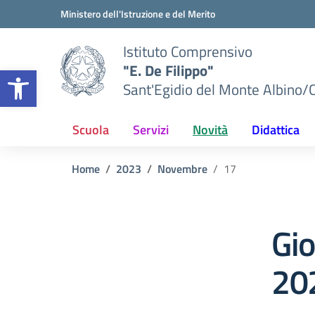
Vai ai contenuti
Vai al menu di navigazione
Vai al footer
Ministero dell'Istruzione e del Merito
Istituto Comprensivo
"E. De Filippo"
Apri la barra degli strumenti
Sant'Egidio del Monte Albino/
Scuola
Servizi
Novità
Didattica
Home
2023
Novembre
17
Gi
20