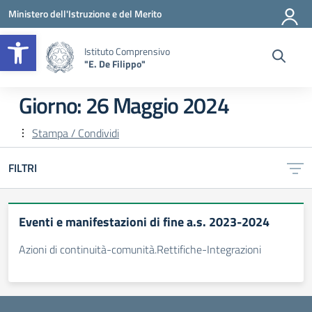
Vai ai contenuti
Vai al menu di navigazione
Vai al footer
Ministero dell'Istruzione e del Merito
Apri la barra degli strumenti
Istituto Comprensivo
"E. De Filippo"
Giorno:
26 Maggio 2024
Stampa / Condividi
FILTRI
Eventi e manifestazioni di fine a.s. 2023-2024
Azioni di continuità-comunità.Rettifiche-Integrazioni