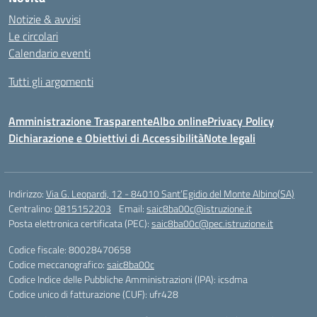
Notizie & avvisi
Le circolari
Calendario eventi
Tutti gli argomenti
Amministrazione Trasparente
Albo online
Privacy Policy
Dichiarazione e Obiettivi di Accessibilità
Note legali
Indirizzo:
Via G. Leopardi, 12 - 84010 Sant’Egidio del Monte Albino(SA)
Centralino:
0815152203
Email:
saic8ba00c@istruzione.it
Posta elettronica certificata (PEC):
saic8ba00c@pec.istruzione.it
Codice fiscale: 80028470658
Codice meccanografico:
saic8ba00c
Codice Indice delle Pubbliche Amministrazioni (IPA): icsdma
Codice unico di fatturazione (CUF): ufr428