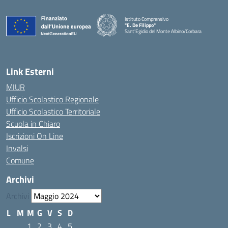
Istituto Comprensivo
"E. De Filippo"
Sant'Egidio del Monte Albino/Corbara
Link Esterni
MIUR
Ufficio Scolastico Regionale
Ufficio Scolastico Territoriale
Scuola in Chiaro
Iscrizioni On Line
Invalsi
Comune
Archivi
Archivi
L
M
M
G
V
S
D
1
2
3
4
5