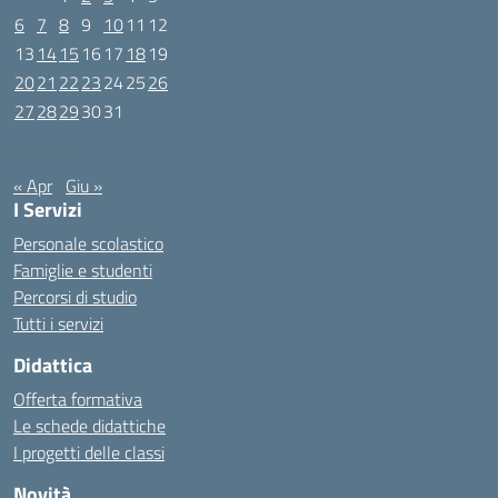
6
7
8
9
10
11
12
13
14
15
16
17
18
19
20
21
22
23
24
25
26
27
28
29
30
31
Maggio 2024
« Apr
Giu »
I Servizi
Personale scolastico
Famiglie e studenti
Percorsi di studio
Tutti i servizi
Didattica
Offerta formativa
Le schede didattiche
I progetti delle classi
Novità