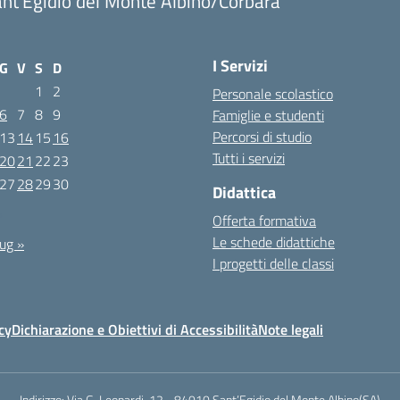
nt'Egidio del Monte Albino/Corbara
I Servizi
G
V
S
D
1
2
Personale scolastico
6
7
8
9
Famiglie e studenti
Percorsi di studio
13
14
15
16
Tutti i servizi
20
21
22
23
27
28
29
30
Didattica
4
Offerta formativa
Le schede didattiche
ug »
I progetti delle classi
cy
Dichiarazione e Obiettivi di Accessibilità
Note legali
Indirizzo:
Via G. Leopardi, 12 - 84010 Sant’Egidio del Monte Albino(SA)