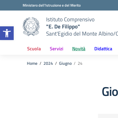
Vai ai contenuti
Vai al menu di navigazione
Vai al footer
Ministero dell'Istruzione e del Merito
Istituto Comprensivo
"E. De Filippo"
Apri la barra degli strumenti
Sant'Egidio del Monte Albino/
Scuola
Servizi
Novità
Didattica
Home
2024
Giugno
24
Gi