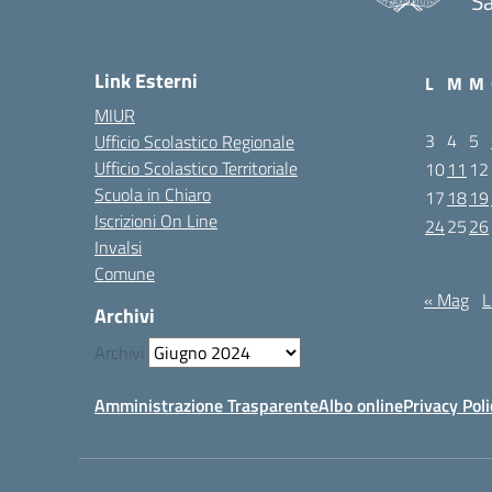
Sa
Link Esterni
L
M
M
MIUR
3
4
5
Ufficio Scolastico Regionale
Ufficio Scolastico Territoriale
10
11
12
Scuola in Chiaro
17
18
19
Iscrizioni On Line
24
25
26
Invalsi
Giugno 202
Comune
« Mag
L
Archivi
Archivi
Amministrazione Trasparente
Albo online
Privacy Poli