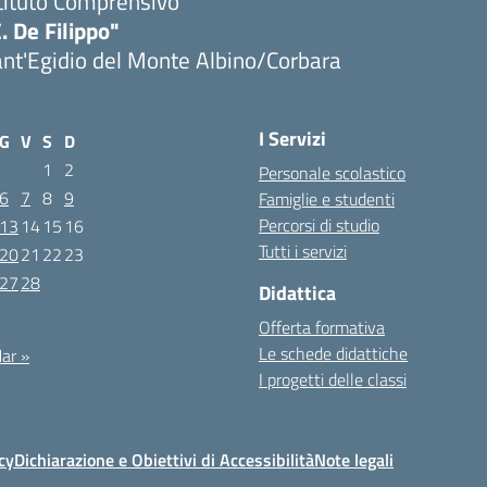
tituto Comprensivo
. De Filippo"
nt'Egidio del Monte Albino/Corbara
I Servizi
G
V
S
D
1
2
Personale scolastico
6
7
8
9
Famiglie e studenti
Percorsi di studio
13
14
15
16
Tutti i servizi
20
21
22
23
27
28
Didattica
025
Offerta formativa
Le schede didattiche
ar »
I progetti delle classi
cy
Dichiarazione e Obiettivi di Accessibilità
Note legali