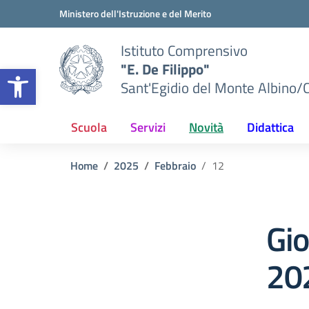
Vai ai contenuti
Vai al menu di navigazione
Vai al footer
Ministero dell'Istruzione e del Merito
Istituto Comprensivo
"E. De Filippo"
Apri la barra degli strumenti
Sant'Egidio del Monte Albino/
Scuola
Servizi
Novità
Didattica
Home
2025
Febbraio
12
Gi
20