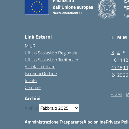
Is
"E
Sa
Link Esterni
L
M
M
MIUR
3
4
5
Ufficio Scolastico Regionale
Ufficio Scolastico Territoriale
10
11
12
Scuola in Chiaro
17
18
19
Iscrizioni On Line
24
25
26
Invalsi
Febbraio 2
Comune
« Gen
M
Archivi
Archivi
Amministrazione Trasparente
Albo online
Privacy Poli